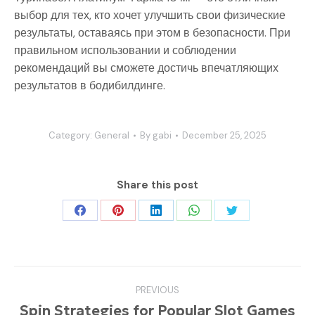
выбор для тех, кто хочет улучшить свои физические
результаты, оставаясь при этом в безопасности. При
правильном использовании и соблюдении
рекомендаций вы сможете достичь впечатляющих
результатов в бодибилдинге.
Category:
General
By
gabi
December 25, 2025
Share this post
Share
Share
Share
Share
Share
on
on
on
on
on
Facebook
Pinterest
LinkedIn
WhatsApp
Twitter
Post
PREVIOUS
navigation
Spin Strategies for Popular Slot Games