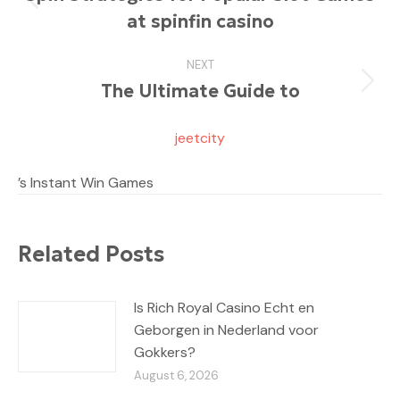
Previous
at spinfin casino
post:
NEXT
The Ultimate Guide to
Next
post:
jeetcity
’s Instant Win Games
Related Posts
Is Rich Royal Casino Echt en
Geborgen in Nederland voor
Gokkers?
August 6, 2026