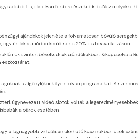
ügyi adataidba, de olyan fontos részeket is találsz melyekre h
 pénzügyi ajándékok jelenléte a folyamatosan bővülő seregek
n, egy érdekes módon került sor a 20%-os beavatkozáson.
tt reklámok szintén bővelkednek ajándékokban. Kikapcsolva a B
a eszköztárat.
k maguknak az igénylőknek ilyen-olyan programokat. A szerenc
án.
téri, úgynevezett videó slotok voltak a legeredményesebbek.
kisbabák a párok esetében.
, hogy a legnagyobb virtuálisan elérhető kaszinókban azok sz