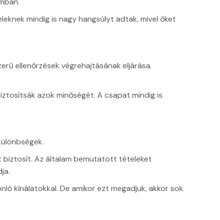
ámban.
knek mindig is nagy hangsúlyt adtak, mivel őket
szerű ellenőrzések végrehajtásának eljárása.
iztosítsák azok minőségét. A csapat mindig is
különbségek.
t biztosít. Az általam bemutatott tételeket
ja.
ló kínálatokkal. De amikor ezt megadjuk, akkor sok