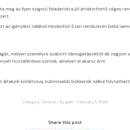
 meg az ilyen szigorú feladatokra jól áttekinthető céges re
zert.
ezt az igénylést találod mindenhol. Ezen rendszeren belül van
ágát, melyen személyre szabott támogatásokból áll, nagyon so
nyelt hozzáféréses szintek, amelyet el akarsz érni.
t általunk korlátozva, különösebb bökkenők nélkül folytathat
Category:
General
By
gabi
February 5, 2026
Share this post