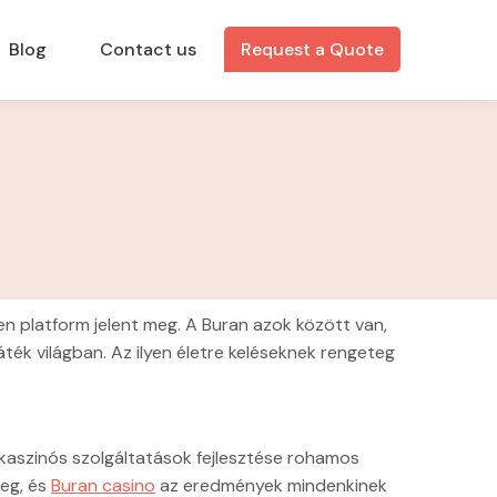
Blog
Contact us
Request a Quote
en platform jelent meg. A Buran azok között van,
áték világban. Az ilyen életre keléseknek rengeteg
a kaszinós szolgáltatások fejlesztése rohamos
eg, és
Buran casino
az eredmények mindenkinek