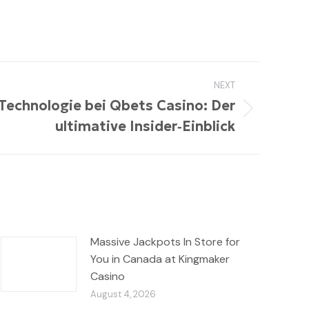
NEXT
Technologie bei Qbets Casino: Der
ultimative Insider‑Einblick
Massive Jackpots In Store for
You in Canada at Kingmaker
Casino
August 4, 2026