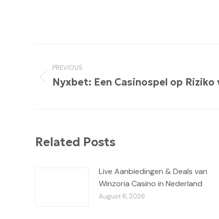
Post
PREVIOUS
navigation
Nyxbet: Een Casinospel op Riziko
Previous
post:
Related Posts
Live Aanbiedingen & Deals van
Winzoria Casino in Nederland
August 6, 2026