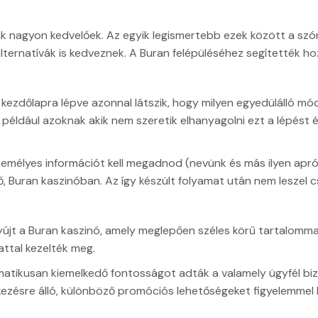
nak nagyon kedvelőek. Az egyik legismertebb ezek között a sz
t alternatívák is kedveznek. A Buran felépüléséhez segítették 
A kezdőlapra lépve azonnal látszik, hogy milyen egyedülálló 
l, például azoknak akik nem szeretik elhanyagolni ezt a lépést
élyes információt kell megadnod (nevünk és más ilyen aprós
ő, Buran kaszinóban. Az így készült folyamat után nem leszel c
jt a Buran kaszinó, amely meglepően széles körű tartalommal v
attal kezelték meg.
tikusan kiemelkedő fontosságot adták a valamely ügyfél biz
lkezésre álló, különböző promóciós lehetőségeket figyelemmel