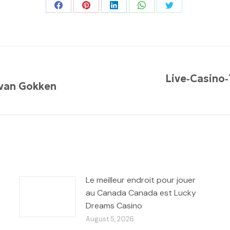
Share
Share
Share
Share
Share
on
on
on
on
on
Facebook
Pinterest
LinkedIn
WhatsApp
Twitter
Live‑Casino‑
 van Gokken
Next
post:
Le meilleur endroit pour jouer
au Canada Canada est Lucky
Dreams Casino
August 5, 2026