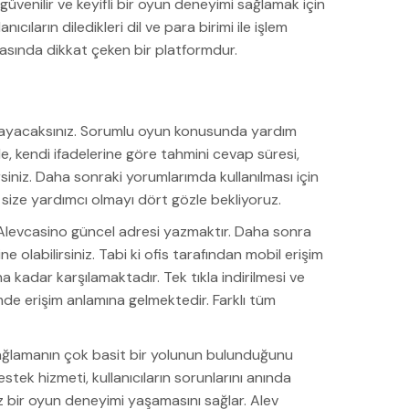
üvenilir ve keyifli bir oyun deneyimi sağlamak için
ıcıların diledikleri dil ve para birimi ile işlem
rasında dikkat çeken bir platformdur.
sağlayacaksınız. Sorumlu oyun konusunda yardım
zde, kendi ifadelerine göre tahmini cevap süresi,
siniz. Daha sonraki yorumlarımda kullanılması için
size yardımcı olmayı dört gözle bekliyoruz.
i Alevcasino güncel adresi yazmaktır. Daha sonra
e olabilirsiniz. Tabi ki ofis tarafından mobil erişim
 kadar karşılamaktadır. Tek tıkla indirilmesi ve
içimde erişim anlamına gelmektedir. Farklı tüm
u sağlamanın çok basit bir yolunun bulunduğunu
tek hizmeti, kullanıcıların sorunlarını anında
uz bir oyun deneyimi yaşamasını sağlar. Alev