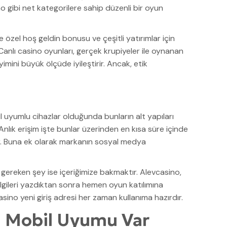
o gibi net kategorilere sahip düzenli bir oyun
 özel hoş geldin bonusu ve çeşitli yatırımlar için
Canlı casino oyunları, gerçek krupiyeler ile oynanan
imini büyük ölçüde iyileştirir. Ancak, etik
il uyumlu cihazlar olduğunda bunların alt yapıları
nlık erişim işte bunlar üzerinden en kısa süre içinde
ır. Buna ek olarak markanın sosyal medya
 gereken şey ise içeriğimize bakmaktır. Alevcasino,
bilgileri yazdıktan sonra hemen oyun katılımına
ino yeni giriş adresi her zaman kullanıma hazırdır.
in Mobil Uyumu Var