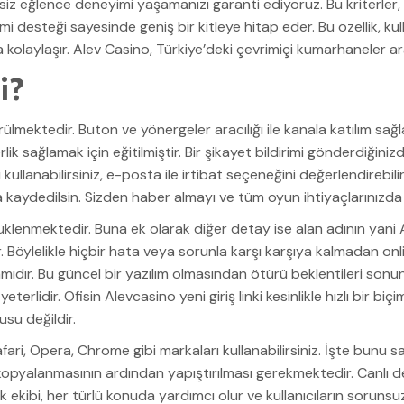
z eğlence deneyimi yaşamanızı garanti ediyoruz. Bu kriterler, g
i desteği sayesinde geniş bir kitleye hitap eder. Bu özellik, kullan
 kolaylaşır. Alev Casino, Türkiye’deki çevrimiçi kumarhaneler a
i?
örülmektedir. Buton ve yönergeler aracılığı ile kanala katılım 
ik sağlamak için eğitilmiştir. Bir şikayet bildirimi gönderdiğini
lanabilirsiniz, e-posta ile irtibat seçeneğini değerlendirebilir
kaydedilsin. Sizden haber almayı ve tüm oyun ihtiyaçlarınızda 
yüklenmektedir. Buna ek olarak diğer detay ise alan adının yan
r. Böylelikle hiçbir hata veya sorunla karşı karşıya kalmadan onlin
dır. Bu güncel bir yazılım olmasından ötürü beklentileri sonuna
eterlidir. Ofisin Alevcasino yeni giriş linki kesinlikle hızlı bir b
su değildir.
Safari, Opera, Chrome gibi markaları kullanabilirsiniz. İşte bun
opyalanmasının ardından yapıştırılması gerekmektedir. Canlı des
 ekibi, her türlü konuda yardımcı olur ve kullanıcıların soruns