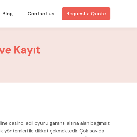
Blog
Contact us
Request a Quote
ve Kayıt
nline casino, adil oyunu garanti altına alan bağımsız
lık yöntemleri ile dikkat çekmektedir. Çok sayıda