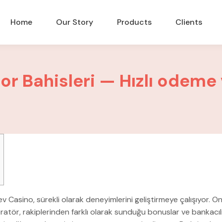
Home
Our Story
Products
Clients
r Bahisleri — Hızlı odeme 
lev Casino, sürekli olarak deneyimlerini geliştirmeye çalışıyor. O
operatör, rakiplerinden farklı olarak sunduğu bonuslar ve bankacı