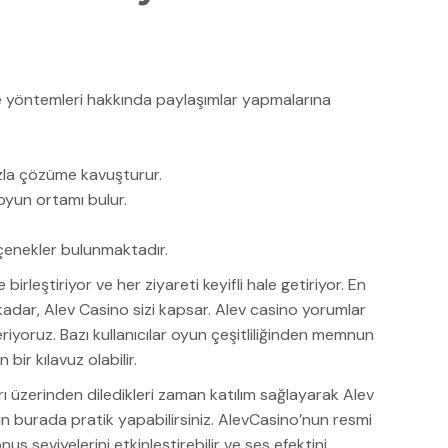
eme yöntemleri hakkında paylaşımlar yapmalarına
hızla çözüme kavuşturur.
 oyun ortamı bulur.
seçenekler bulunmaktadır.
rleştiriyor ve her ziyareti keyifli hale getiriyor. En
kadar, Alev Casino sizi kapsar. Alev casino yorumlar
yoruz. Bazı kullanıcılar oyun çeşitliliğinden memnun
bir kılavuz olabilir.
rı üzerinden diledikleri zaman katılım sağlayarak Alev
in burada pratik yapabilirsiniz. AlevCasino’nun resmi
us seviyelerini etkinleştirebilir ve ses efektini