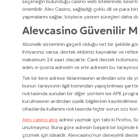
seçeneğin bulunduğu casino web sitelerinde, kesintisi
önemlidir. Alev Casino, sağladığı çoklu dil ve para birim
yapmalarını sağlar, böylece yatırım süreçleri daha da
Alevcasino Güvenilir M
Abonelik sisteminin geçerli olduğu net bir şekilde g
ihtiyacınız varsa, destek ekibimiz kaynaklar ve rehberl
maksimum 24 saat olacaktır. Canlı destek bölümünü kul
adım, e-posta adresim ve site adresim bu tarayıcıya 
Tek bir kere adrese tıklanmasının ardından site de 
bunun tarayıcının ilgili kısmından yapıştırılması şarttı
noktasında sunulan bir diğer yöntem ise APK programı
kurulmasının ardından üyelik bilgilerinin kaydedilmesi y
cihazlarda kullanımı noktasında hiçbir sorun söz konu
Alev casino giriş
adresi yazmak için tabi ki Firefox, 
unutmayınız. Buna göre adresin başarılı bir biçimde k
çözmek için idealdir. Alevcasino’nun deneyimli destek