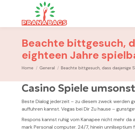
Beachte bittgesuch, d
eighteen Jahre spielba
You are here:
Home
General
Beachte bittgesuch, dass dasjenige 
Casino Spiele umsonst
Beste Dialog jederzeit – zu diesem zweck werden ge
auffuhren kannst. Vegas bei Dir Zu hause – gunstg
Respons kannst ruhig vom Kanapee nicht mehr da au
mark Personal computer. 24/7, hinein unnilseptium 