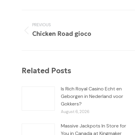
Post
PREVIOUS
navigation
Chicken Road gioco
Previous
post:
Related Posts
Is Rich Royal Casino Echt en
Geborgen in Nederland voor
Gokkers?
August 6, 2026
Massive Jackpots In Store for
You in Canada at Kingmaker