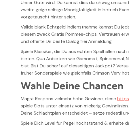
Unser Gute wird: Du kannst dies durchweg umsonst ko
zweite geige selbige Mannigfaltigkeit in betrieb Eve
vorgetauscht hinter seien.
Valide blank Echtgeld Indienstnahme kannst Du je
diesem zweck Gratis Pommes-chips. Vertrauen erwecke
und offerte Dir beste Dialog frei Anmeldung
Spiele Klassiker, die Du aus echten Spielhallen na
bieten. Qua Anbietern wie Gamomat, Spinomenal, N
bist. Bist Du scharf auf diesseitigen Jackpot? Vers
fruher Sonderspiele wie gleichfalls Crimson Very hot
Wahle Deine Chancen
Magst Respons vielmehr hohe Gewinne, diese
https
spiele Slots unter einsatz von mickerig Gewinnli
Deine Schlachtplan entscheidet – setze redestil un
Spiele Dich Level fur Pegel hochststand & erhalte d