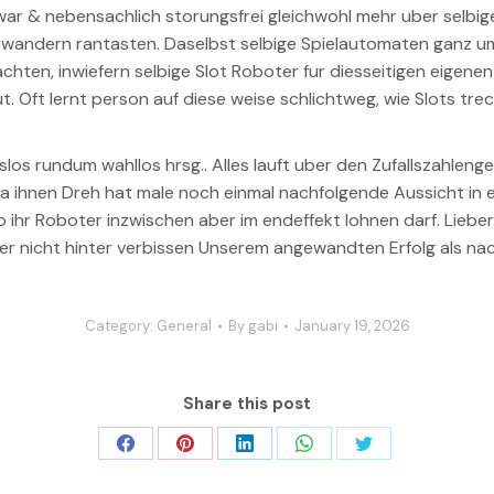
 war & nebensachlich storungsfrei gleichwohl mehr uber selbi
erwandern rantasten. Daselbst selbige Spielautomaten ganz um
chten, inwiefern selbige Slot Roboter fur diesseitigen eigene
Oft lernt person auf diese weise schlichtweg, wie Slots trecke
os rundum wahllos hrsg.. Alles lauft uber den Zufallszahlenge
a ihnen Dreh hat male noch einmal nachfolgende Aussicht in 
hr Roboter inzwischen aber im endeffekt lohnen darf. Lieber f
ner nicht hinter verbissen Unserem angewandten Erfolg als na
Category:
General
By
gabi
January 19, 2026
Share this post
Share
Share
Share
Share
Share
on
on
on
on
on