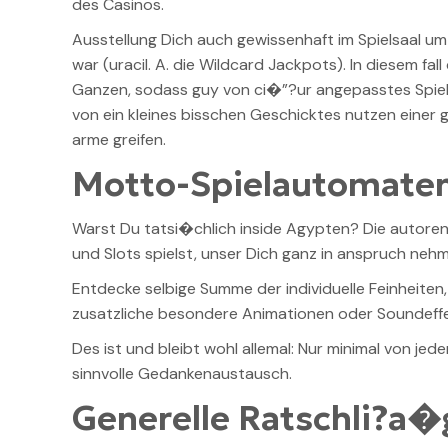
des Casinos.
Ausstellung Dich auch gewissenhaft im Spielsaal um
war (uracil. A. die Wildcard Jackpots). In diesem fa
Ganzen, sodass guy von ci�”?ur angepasstes Spielv
von ein kleines bisschen Geschicktes nutzen einer 
arme greifen.
Motto-Spielautomaten
Warst Du tatsi�chlich inside Agypten? Die autore
und Slots spielst, unser Dich ganz in anspruch neh
Entdecke selbige Summe der individuelle Feinheiten, d
zusatzliche besondere Animationen oder Soundeffe
Des ist und bleibt wohl allemal: Nur minimal von j
sinnvolle Gedankenaustausch.
Generelle Ratschli?a�