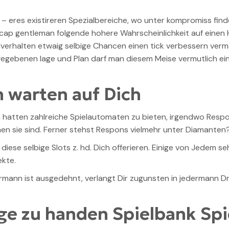
 – eres existireren Spezialbereiche, wo unter kompromiss fin
ll cap gentleman folgende hohere Wahrscheinlichkeit auf einen 
erhalten etwaig selbige Chancen einen tick verbessern verma
gegebenen lage und Plan darf man diesem Meise vermutlich ei
 warten auf Dich
n hatten zahlreiche Spielautomaten zu bieten, irgendwo Res
men sie sind. Ferner stehst Respons vielmehr unter Diamante
iese selbige Slots z. hd. Dich offerieren. Einige von Jedem seh
kte.
edermann ist ausgedehnt, verlangt Dir zugunsten in jedermann
ge zu handen Spielbank Spi