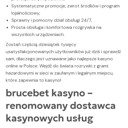
Systematyczne promocje, zwrot środków i program
lojalnościowy,
Sprawny i pomocny dział obsługi 24/7,
Prosta obsługa i komfortowa rozgrywka na
wszystkich urządzeniach.
Zostań częścią dziesiątek tysięcy
usatysfakcjonowanych użytkowników już dziś i sprawdź
sam, dlaczego jest uznawane jako najlepsze kasyno
online w Polsce. Wejdź do świata rozrywki z grami
hazardowymi w sieci w zaufanym i legalnym miejscu,
które zapewnia to kasyno!
brucebet kasyno –
renomowany dostawca
kasynowych usług