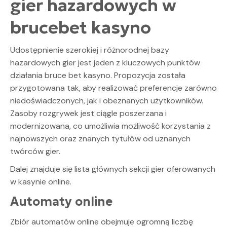
gier hazardowych w
brucebet kasyno
Udostępnienie szerokiej i różnorodnej bazy
hazardowych gier jest jeden z kluczowych punktów
działania bruce bet kasyno. Propozycja została
przygotowana tak, aby realizować preferencje zarówno
niedoświadczonych, jak i obeznanych użytkowników.
Zasoby rozgrywek jest ciągle poszerzana i
modernizowana, co umożliwia możliwość korzystania z
najnowszych oraz znanych tytułów od uznanych
twórców gier.
Dalej znajduje się lista głównych sekcji gier oferowanych
w kasynie online.
Automaty online
Zbiór automatów online obejmuje ogromną liczbę