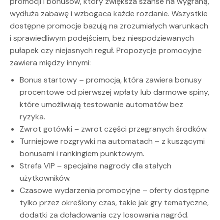
promocji i bonusów, który zwiększa szanse na wygraną,
wydłuża zabawę i wzbogaca każde rozdanie. Wszystkie
dostępne promocje bazują na zrozumiałych warunkach
i sprawiedliwym podejściem, bez niespodziewanych
pułapek czy niejasnych reguł. Propozycje promocyjne
zawiera między innymi:
Bonus startowy – promocja, która zawiera bonusy
procentowe od pierwszej wpłaty lub darmowe spiny,
które umożliwiają testowanie automatów bez
ryzyka.
Zwrot gotówki – zwrot części przegranych środków.
Turniejowe rozgrywki na automatach – z kuszącymi
bonusami i rankingiem punktowym.
Strefa VIP – specjalne nagrody dla stałych
użytkowników.
Czasowe wydarzenia promocyjne – oferty dostępne
tylko przez określony czas, takie jak gry tematyczne,
dodatki za doładowania czy losowania nagród.