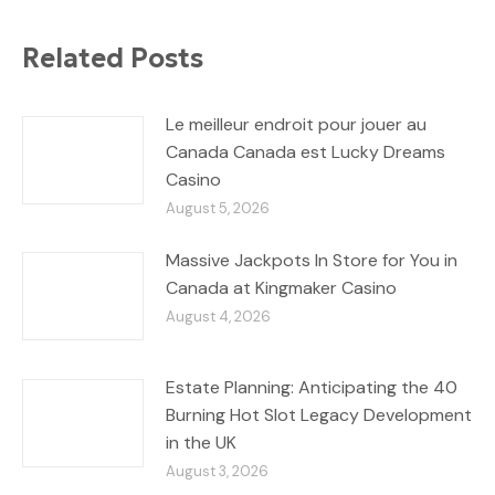
Related Posts
Le meilleur endroit pour jouer au
Canada Canada est Lucky Dreams
Casino
August 5, 2026
Massive Jackpots In Store for You in
Canada at Kingmaker Casino
August 4, 2026
Estate Planning: Anticipating the 40
Burning Hot Slot Legacy Development
in the UK
August 3, 2026