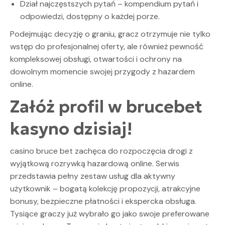
Dział najczęstszych pytań – kompendium pytań i
odpowiedzi, dostępny o każdej porze.
Podejmując decyzję o graniu, gracz otrzymuje nie tylko
wstęp do profesjonalnej oferty, ale również pewność
kompleksowej obsługi, otwartości i ochrony na
dowolnym momencie swojej przygody z hazardem
online.
Załóż profil w brucebet
kasyno dzisiaj!
casino bruce bet zachęca do rozpoczęcia drogi z
wyjątkową rozrywką hazardową online. Serwis
przedstawia pełny zestaw usług dla aktywny
użytkownik – bogatą kolekcję propozycji, atrakcyjne
bonusy, bezpieczne płatności i ekspercka obsługa.
Tysiące graczy już wybrało go jako swoje preferowane