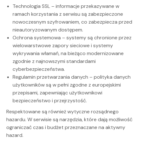
Technologia SSL – informacje przekazywane w
ramach korzystania z serwisu są zabezpieczone
nowoczesnym szyfrowaniem, co zabezpiecza przed
nieautoryzowanym dostępem.
Ochrona systemowa – systemy są chronione przez
wielowarstwowe zapory sieciowe i systemy
wykrywania włamań, na bieżąco modernizowane
zgodnie z najnowszymi standardami
cyberbezpieczeństwa.
Regulamin przetwarzania danych – polityka danych
użytkowników są w pełni zgodne z europejskimi
przepisami, zapewniając użytkownikowi
bezpieczeństwo i przejrzystość.
Respektowane są również wytyczne rozsądnego
hazardu. W serwisie są narzędzia, które dają możliwość
ograniczać czas i budżet przeznaczane na aktywny
hazard.