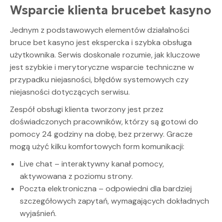
Wsparcie klienta brucebet kasyno
Jednym z podstawowych elementów działalności
bruce bet kasyno jest ekspercka i szybka obsługa
użytkownika. Serwis doskonale rozumie, jak kluczowe
jest szybkie i merytoryczne wsparcie techniczne w
przypadku niejasności, błędów systemowych czy
niejasności dotyczących serwisu.
Zespół obsługi klienta tworzony jest przez
doświadczonych pracowników, którzy są gotowi do
pomocy 24 godziny na dobę, bez przerwy. Gracze
mogą użyć kilku komfortowych form komunikacji:
Live chat – interaktywny kanał pomocy,
aktywowana z poziomu strony.
Poczta elektroniczna – odpowiedni dla bardziej
szczegółowych zapytań, wymagających dokładnych
wyjaśnień.