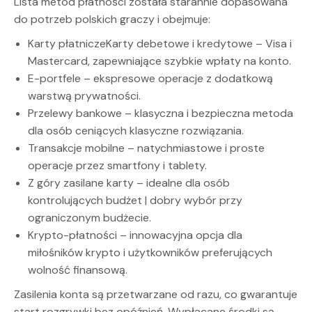
Lista metod płatności została starannie dopasowana
do potrzeb polskich graczy i obejmuje:
Karty płatniczeKarty debetowe i kredytowe – Visa i
Mastercard, zapewniające szybkie wpłaty na konto.
E-portfele – ekspresowe operacje z dodatkową
warstwą prywatności.
Przelewy bankowe – klasyczna i bezpieczna metoda
dla osób ceniących klasyczne rozwiązania.
Transakcje mobilne – natychmiastowe i proste
operacje przez smartfony i tablety.
Z góry zasilane karty – idealne dla osób
kontrolujących budżet | dobry wybór przy
ograniczonym budżecie.
Krypto-płatności – innowacyjna opcja dla
miłośników krypto i użytkowników preferujących
wolność finansową.
Zasilenia konta są przetwarzane od razu, co gwarantuje
start rozgrywki bez opóźnień. Wypłacane środki są