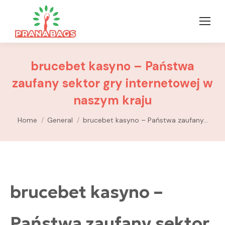
brucebet kasyno – Państwa
zaufany sektor gry internetowej w
naszym kraju
You are here:
Home
General
brucebet kasyno – Państwa zaufany…
brucebet kasyno –
Państwa zaufany sektor