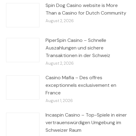
Spin Dog Casino website is More
Than a Casino for Dutch Community
August 2, 2026
PiperSpin Casino – Schnelle
Auszahlungen und sichere
Transaktionen in der Schweiz
August 2, 2026
Casino Mafia – Des offres
exceptionnels exclusivement en
France
August 1, 2026
Incaspin Casino – Top-Spiele in einer
vertrauenswürdigen Umgebung im
Schweizer Raum