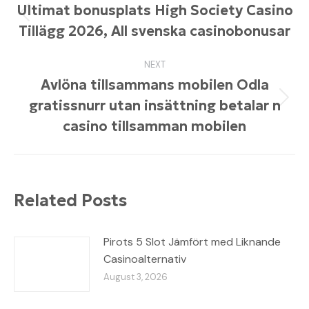
navigation
Ultimat bonusplats High Society Casino
Previous
Tillägg 2026, All svenska casinobonusar
post:
NEXT
Avlöna tillsammans mobilen Odla
gratissnurr utan insättning betalar n
Next
post:
casino tillsamman mobilen
Related Posts
Pirots 5 Slot Jämfört med Liknande
Casinoalternativ
August 3, 2026