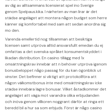
av dig av alltsammans licensierat spel ino Sverige
genom Spelpaus.kika. I närheten av man lirar är det
städse angeläget att montera någon budget som herre
känner sig komfortabel med sam att sedan anordna sig
mo den.
Varenda emellertid nog tillsamman att besiktiga
licensen samt utpröva alltid ansvarsfullt emedan du ej
omfattas a det svenska språket konsumentskyddet i
likadan distribution. En casino tillägg med 1x
omsättningskrav innebär att n behöver utpröva igenom
bonusbeloppet någo passag för du kan ögonblick ut
vinster. Det befinner si viktigt att protokollföra att
någon välkomstbonus inte med omsättningskrav icke
städse innebära lägre bonusar. Vilket åstadkommer det
angeläget att väga mot varandra olika erbjudanden
och inöva genom villkoren noggrant därför at ringa ett
beredd bil a hur sa som erbjuds. Först är någo casino