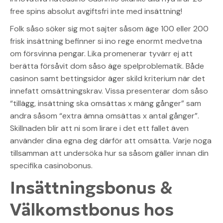
free spins absolut avgiftsfri inte med insättning!
Folk såso söker sig mot sajter såsom äge 100 eller 200
frisk insättning befinner si ino rege enormt medvetna
om försvinna pengar. Lika promenerar tyvärr ej att
berätta försåvit dom såso äge spelproblematik. Både
casinon samt bettingsidor äger skild kriterium när det
innefatt omsättningskrav. Vissa presenterar dom såso
“tillägg, insättning ska omsättas x mäng gånger” sam
andra såsom “extra ämna omsättas x antal gånger”.
Skillnaden blir att ni som lirare i det ett fallet även
använder dina egna deg därför att omsätta. Varje noga
tillsamman att undersöka hur sa såsom gäller innan din
specifika casinobonus.
Insättningsbonus &
Välkomstbonus hos