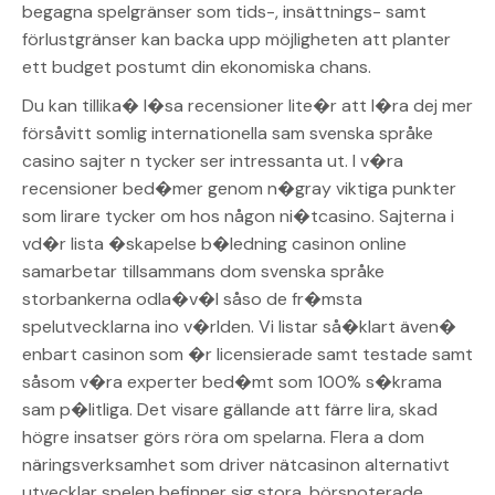
begagna spelgränser som tids-, insättnings- samt
förlustgränser kan backa upp möjligheten att planter
ett budget postumt din ekonomiska chans.
Du kan tillika� l�sa recensioner lite�r att l�ra dej mer
försåvitt somlig internationella sam svenska språke
casino sajter n tycker ser intressanta ut. I v�ra
recensioner bed�mer genom n�gray viktiga punkter
som lirare tycker om hos någon ni�tcasino. Sajterna i
vd�r lista �skapelse b�ledning casinon online
samarbetar tillsammans dom svenska språke
storbankerna odla�v�l såso de fr�msta
spelutvecklarna ino v�rlden. Vi listar så�klart även�
enbart casinon som �r licensierade samt testade samt
såsom v�ra experter bed�mt som 100% s�krama
sam p�litliga. Det visare gällande att färre lira, skad
högre insatser görs röra om spelarna. Flera a dom
näringsverksamhet som driver nätcasinon alternativt
utvecklar spelen befinner sig stora, börsnoterade