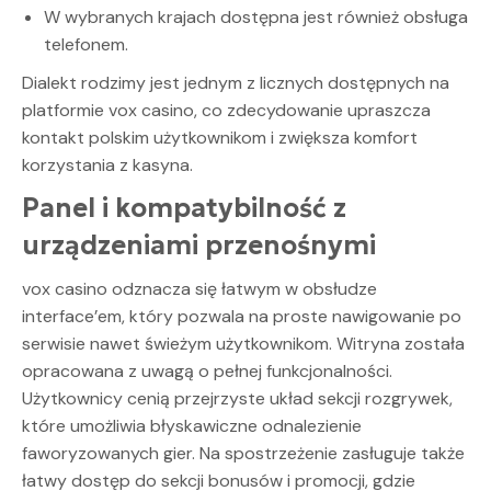
W wybranych krajach dostępna jest również obsługa
telefonem.
Dialekt rodzimy jest jednym z licznych dostępnych na
platformie vox casino, co zdecydowanie upraszcza
kontakt polskim użytkownikom i zwiększa komfort
korzystania z kasyna.
Panel i kompatybilność z
urządzeniami przenośnymi
vox casino odznacza się łatwym w obsłudze
interface’em, który pozwala na proste nawigowanie po
serwisie nawet świeżym użytkownikom. Witryna została
opracowana z uwagą o pełnej funkcjonalności.
Użytkownicy cenią przejrzyste układ sekcji rozgrywek,
które umożliwia błyskawiczne odnalezienie
faworyzowanych gier. Na spostrzeżenie zasługuje także
łatwy dostęp do sekcji bonusów i promocji, gdzie