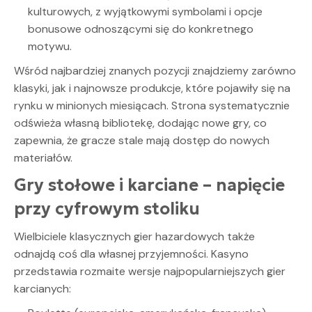
kulturowych, z wyjątkowymi symbolami i opcje
bonusowe odnoszącymi się do konkretnego
motywu.
Wśród najbardziej znanych pozycji znajdziemy zarówno
klasyki, jak i najnowsze produkcje, które pojawiły się na
rynku w minionych miesiącach. Strona systematycznie
odświeża własną bibliotekę, dodając nowe gry, co
zapewnia, że gracze stale mają dostęp do nowych
materiałów.
Gry stołowe i karciane – napięcie
przy cyfrowym stoliku
Wielbiciele klasycznych gier hazardowych także
odnajdą coś dla własnej przyjemności. Kasyno
przedstawia rozmaite wersje najpopularniejszych gier
karcianych: