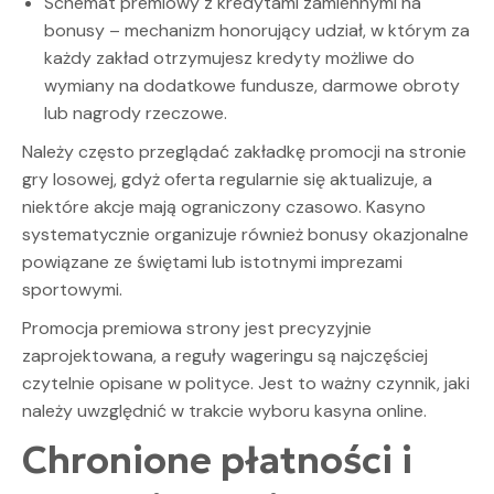
Schemat premiowy z kredytami zamiennymi na
bonusy – mechanizm honorujący udział, w którym za
każdy zakład otrzymujesz kredyty możliwe do
wymiany na dodatkowe fundusze, darmowe obroty
lub nagrody rzeczowe.
Należy często przeglądać zakładkę promocji na stronie
gry losowej, gdyż oferta regularnie się aktualizuje, a
niektóre akcje mają ograniczony czasowo. Kasyno
systematycznie organizuje również bonusy okazjonalne
powiązane ze świętami lub istotnymi imprezami
sportowymi.
Promocja premiowa strony jest precyzyjnie
zaprojektowana, a reguły wageringu są najczęściej
czytelnie opisane w polityce. Jest to ważny czynnik, jaki
należy uwzględnić w trakcie wyboru kasyna online.
Chronione płatności i