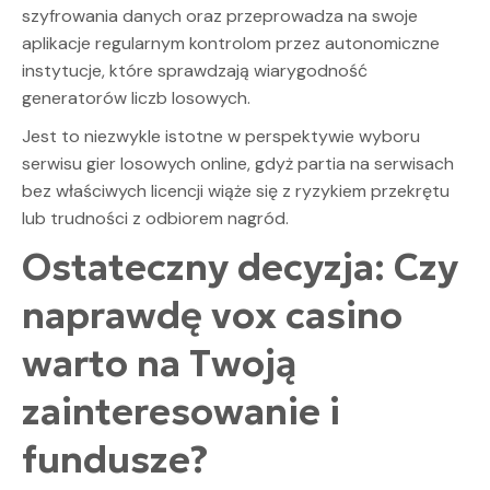
szyfrowania danych oraz przeprowadza na swoje
aplikacje regularnym kontrolom przez autonomiczne
instytucje, które sprawdzają wiarygodność
generatorów liczb losowych.
Jest to niezwykle istotne w perspektywie wyboru
serwisu gier losowych online, gdyż partia na serwisach
bez właściwych licencji wiąże się z ryzykiem przekrętu
lub trudności z odbiorem nagród.
Ostateczny decyzja: Czy
naprawdę vox casino
warto na Twoją
zainteresowanie i
fundusze?