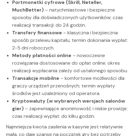
Portmonetki cyfrowe (Skrill, Neteller,
MuchBetter)
– natychmiastowe i bezpieczne
sposoby dla doświadczonych użytkowników; czas
realizacji transakcji: do 24 godzin.
Transfery finansowe
– klasyczna i bezpieczna
sposób przelewu kapitału; termin dokonania wypłat:
2-5 dni roboczych.
Metody płatności online
– nowoczesne
rozwiązania dostosowane do opłat online; okres
realizacji wypłacania zależy od ustalonego sposobu.
Transakcje mobilne
– komfortowe możliwości dla
graczy urządzeń przenośnych; termin wypłaty
środków jest uzależniony od operatora.
Kryptowaluty (w wybranych wersjach salonów
gier)
– zapewniające anonimowość i niskie prowizje;
czas realizacji wypłat: do kilku godzin.
Najmniejsza kwota zasilenia w kasynie jest relatywnie
mała, co daje szansę na początek gry bez potrzeby