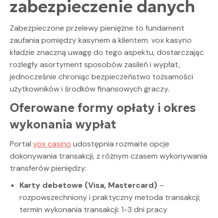
zabezpieczenie danych
Zabezpieczone przelewy pieniężne to fundament
zaufania pomiędzy kasynem a klientem. vox kasyno
kładzie znaczną uwagę do tego aspektu, dostarczając
rozległy asortyment sposobów zasileń i wypłat,
jednocześnie chroniąc bezpieczeństwo tożsamości
użytkowników i środków finansowych graczy.
Oferowane formy opłaty i okres
wykonania wypłat
Portal
vox casino
udostępnia rozmaite opcje
dokonywania transakcji, z różnym czasem wykonywania
transferów pieniędzy:
Karty debetowe (Visa, Mastercard)
–
rozpowszechniony i praktyczny metoda transakcji;
termin wykonania transakcji: 1-3 dni pracy