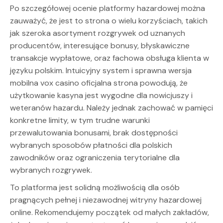
Po szczegółowej ocenie platformy hazardowej można
zauważyć, że jest to strona o wielu korzyściach, takich
jak szeroka asortyment rozgrywek od uznanych
producentów, interesujące bonusy, błyskawiczne
transakcje wypłatowe, oraz fachowa obsługa klienta w
języku polskim. Intuicyjny system i sprawna wersja
mobilna vox casino oficjalna strona powodują, że
użytkowanie kasyna jest wygodne dla nowicjuszy i
weteranów hazardu. Należy jednak zachować w pamięci
konkretne limity, w tym trudne warunki
przewalutowania bonusami, brak dostępności
wybranych sposobów płatności dla polskich
zawodników oraz ograniczenia terytorialne dla
wybranych rozgrywek.
To platforma jest solidną możliwością dla osób
pragnących pełnej i niezawodnej witryny hazardowej
online. Rekomendujemy początek od małych zakładów,