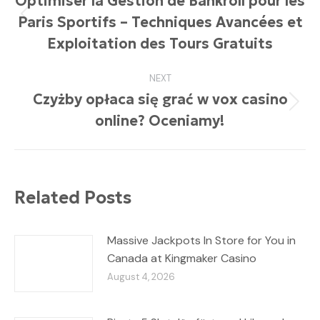
navigation
Optimiser la Gestion de Bankroll pour les
Paris Sportifs – Techniques Avancées et
Previous
post:
Exploitation des Tours Gratuits
NEXT
Czyżby opłaca się grać w vox casino
Next
online? Oceniamy!
post:
Related Posts
Massive Jackpots In Store for You in
Canada at Kingmaker Casino
August 4, 2026