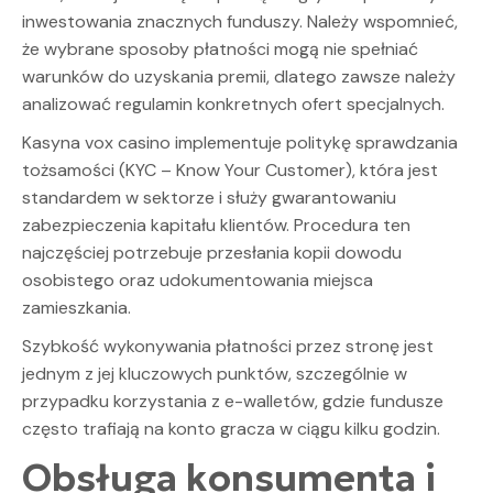
inwestowania znacznych funduszy. Należy wspomnieć,
że wybrane sposoby płatności mogą nie spełniać
warunków do uzyskania premii, dlatego zawsze należy
analizować regulamin konkretnych ofert specjalnych.
Kasyna vox casino implementuje politykę sprawdzania
tożsamości (KYC – Know Your Customer), która jest
standardem w sektorze i służy gwarantowaniu
zabezpieczenia kapitału klientów. Procedura ten
najczęściej potrzebuje przesłania kopii dowodu
osobistego oraz udokumentowania miejsca
zamieszkania.
Szybkość wykonywania płatności przez stronę jest
jednym z jej kluczowych punktów, szczególnie w
przypadku korzystania z e-walletów, gdzie fundusze
często trafiają na konto gracza w ciągu kilku godzin.
Obsługa konsumenta i