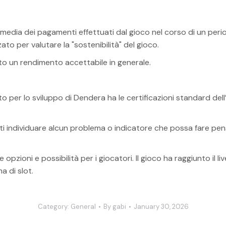
 media dei pagamenti effettuati dal gioco nel corso di un per
zato per valutare la "sostenibilità" del gioco.
 un rendimento accettabile in generale.
to per lo sviluppo di Dendera ha le certificazioni standard dell
uti individuare alcun problema o indicatore che possa fare pe
 opzioni e possibilità per i giocatori. Il gioco ha raggiunto il li
a di slot.
Category:
General
By
gabi
January 30, 2026