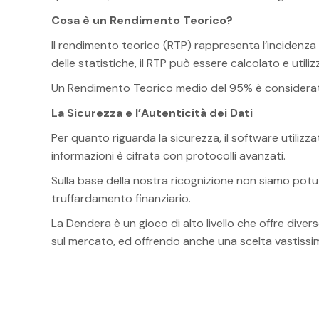
Cosa è un Rendimento Teorico?
Il rendimento teorico (RTP) rappresenta l’incidenza
delle statistiche, il RTP può essere calcolato e utiliz
Un Rendimento Teorico medio del 95% è considerato
La Sicurezza e l’Autenticità dei Dati
Per quanto riguarda la sicurezza, il software utilizza
informazioni è cifrata con protocolli avanzati.
Sulla base della nostra ricognizione non siamo pot
truffardamento finanziario.
La Dendera è un gioco di alto livello che offre diverse
sul mercato, ed offrendo anche una scelta vastissim