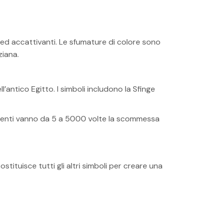
e ed accattivanti. Le sfumature di colore sono
ziana.
’antico Egitto. I simboli includono la Sfinge
gamenti vanno da 5 a 5000 volte la scommessa
ostituisce tutti gli altri simboli per creare una