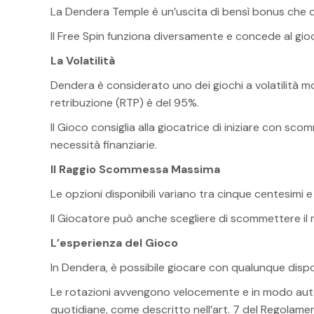
La Dendera Temple è un’uscita di bensì bonus che dà
Il Free Spin funziona diversamente e concede al gi
La Volatilità
Dendera è considerato uno dei giochi a volatilità m
retribuzione (RTP) è del 95%.
Il Gioco consiglia alla giocatrice di iniziare con 
necessità finanziarie.
Il Raggio Scommessa Massima
Le opzioni disponibili variano tra cinque centesimi e q
Il Giocatore può anche scegliere di scommettere il 
L’esperienza del Gioco
In Dendera, è possibile giocare con qualunque disp
Le rotazioni avvengono velocemente e in modo auto
quotidiane, come descritto nell’art. 7 del Regolame