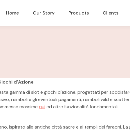
Home
Our Story
Products
Clients
Giochi d’Azione
sta gamma di slot e giochi d’azione, progettati per soddisfare
ivo, i simboli e gli eventuali pagamenti, i simboli wild e scatter,
i scommesse massime
qui
ed altre funzionalità fondamentali.
, ispirato alle antiche città sacre e ai templi dei faraoni. La g