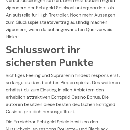
Verschlüsselungen setzen. Denn erst sodann eignet
zigeunern der Echtgeld Spielsaal untergeordnet als
Anlaufstelle für High Tretroller. Noch mehr Aussagen
zum Glücksspielstaatsvertrag ausfindig machen
zigeunern, wenn du auf angewandten Querverweis
klickst.
Schlusswort ihr
sichersten Punkte
Richtiges Feeling und Suprarenin findest respons erst,
so lange du damit echtes Piepen spielst. Des weiteren
erhältst du zum Einstieg in allen Anbietern den
erheblich attraktiven Echtgeld Casino Bonus. Die
autoren besitzen diese besten deutschen Echtgeld
Casinos pro dich herausgefiltert.
Die Erreichbar Echtgeld Spiele besitzen den
Nützlichkeit, so respons Roulette- und Blackjack