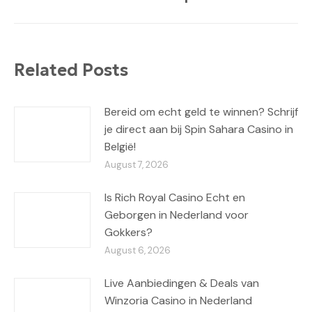
post:
Related Posts
Bereid om echt geld te winnen? Schrijf
je direct aan bij Spin Sahara Casino in
België!
August 7, 2026
Is Rich Royal Casino Echt en
Geborgen in Nederland voor
Gokkers?
August 6, 2026
Live Aanbiedingen & Deals van
Winzoria Casino in Nederland