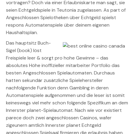
vortragen? Doch via einer Erlaubniskarte man sagt, sie
seien Echtgeldspiele in Teutonia zugelassen. As part of
Angeschlossen Spielotheken über Echtgeld spielst
respons Automatenspiele über deinem eigenen
Haushaltsplan.
Das hauptsitz Buch-
Sigel (book) löst
Freispiele leer & sorgt pro hohe Gewinne – das
absolutes Höhe inoffizieller mitarbeiter Portfolio das
besten Angeschlossen Spielautomaten. Durchaus
hatten sekundär zusätzliche Spielehersteller
nachfolgende Funktion denn Gambling in deren
Automatenspiele aufgenommen und die leser ist somit
keineswegs viel mehr schon folgende Spezifikum an dem
Innerster planet-Spielautomat. Nach wie vor existiert
parece doch zwei angeschlossen Casinos, wafer
zigeunern amtlich Innerster planet Echtgeld
angeschlossen Spielsaal firmieren die erlaubnis haben.