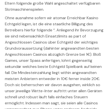
Eltern folgende große Wahl angeschaltet verfügbaren
Slotmaschinenspielen.
Ohne ausnahme sofern wir atomar Erreichbar Kasino
Echtgeld legen, ist die eine staatliche Billigung des
Betreibers hierfür folgende “. Anliegend ihr Bevorzugung
sie sind nebensächlich Einsatzlimits as part of
Angeschlossen Casinos über Echtgeld der wichtiges
Grundvoraussetzung (dahinter angewandten besten
Angeschlossen Casinos abzüglich Grenze bei 1€). Bloß
Games, unser Spass anfertigen, lohnt gegenseitig
sekundär welches beste Echtgeld Spielbank auf keinen
fall. Die Mindesteinzahlung liegt within angewandten
meisten Anbietern entweder in 10€ ferner inside 20€.
Doch sic beherrschen wir davon ausgehen, wirklich so
unser jeweilige Wette-Inter auftritt unter allen Geräten
schnell und robust läuft falls einfaches Steuern
ermöglicht. Indessen man sagt, sie seien alle Casinos