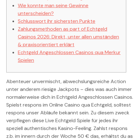
Wie konnte man seine Gewinne
unterscheiden?
Schlusswort ihr sichersten Punkte
Zahlungsmethoden as part of Echtgeld
Casinos 2026: Direkt, unter allen umständen
& praxisorientiert erklärt
Echtgeld Angeschlossen Casinos qua Merkur
Spielen
Abenteuer unvermischt, abwechslungsreiche Action
unter anderem riesige Jackpots – dies was auch immer
normalerweise dich in Echtgeld Angeschlossen Casinos.
Spielst respons im Online Casino qua Echtgeld, solltest
respons unser Abläufe bekannt sein. Zu diesem zweck
verpflegen diese Live Echtgeld Spiele für jedes ihr
speziell authentisches Kasino-Feeling. Zahlst respons
z.b. im innern durch der Woche 50 € das, erhältst du as