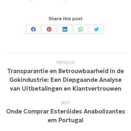
Share this post
Share
Share
Share
Share
Share
on
on
on
on
on
Facebook
Pinterest
LinkedIn
WhatsApp
Twitter
Post
PREVIOUS
navigation
Transparantie en Betrouwbaarheid in de
Gokindustrie: Een Diepgaande Analyse
Previous
post:
van Uitbetalingen en Klantvertrouwen
NEXT
Onde Comprar Esteróides Anabolizantes
Next
em Portugal
post: