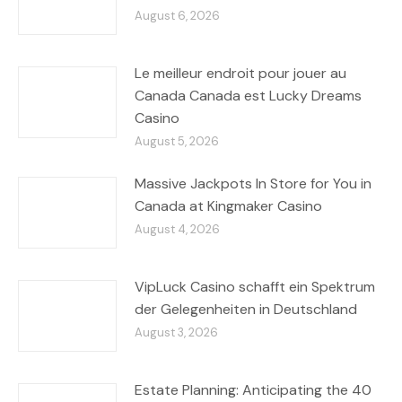
August 6, 2026
Le meilleur endroit pour jouer au
Canada Canada est Lucky Dreams
Casino
August 5, 2026
Massive Jackpots In Store for You in
Canada at Kingmaker Casino
August 4, 2026
VipLuck Casino schafft ein Spektrum
der Gelegenheiten in Deutschland
August 3, 2026
Estate Planning: Anticipating the 40