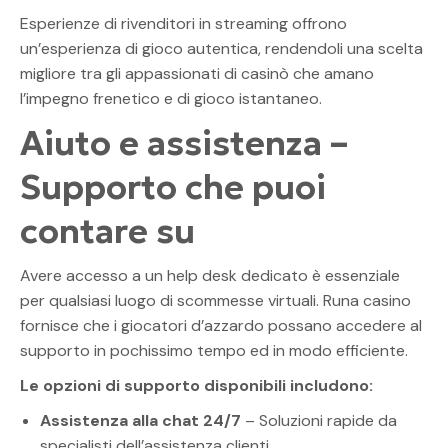
Esperienze di rivenditori in streaming offrono
un’esperienza di gioco autentica, rendendoli una scelta
migliore tra gli appassionati di casinò che amano
l’impegno frenetico e di gioco istantaneo.
Aiuto e assistenza –
Supporto che puoi
contare su
Avere accesso a un help desk dedicato è essenziale
per qualsiasi luogo di scommesse virtuali. Runa casino
fornisce che i giocatori d’azzardo possano accedere al
supporto in pochissimo tempo ed in modo efficiente.
Le opzioni di supporto disponibili includono:
Assistenza alla chat 24/7
– Soluzioni rapide da
specialisti dell’assistenza clienti.