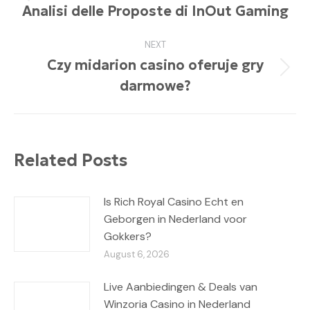
Previous
Analisi delle Proposte di InOut Gaming
post:
NEXT
Czy midarion casino oferuje gry
Next
darmowe?
post:
Related Posts
Is Rich Royal Casino Echt en
Geborgen in Nederland voor
Gokkers?
August 6, 2026
Live Aanbiedingen & Deals van
Winzoria Casino in Nederland