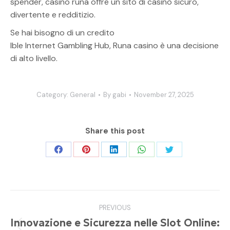
spender, casino runa offre un sito di casinò sicuro,
divertente e redditizio.
Se hai bisogno di un credito
Ible Internet Gambling Hub, Runa casino è una decisione
di alto livello.
Category:
General
By
gabi
November 27, 2025
Share this post
Share
Share
Share
Share
Share
on
on
on
on
on
Facebook
Pinterest
LinkedIn
WhatsApp
Twitter
Post
PREVIOUS
navigation
Innovazione e Sicurezza nelle Slot Online: