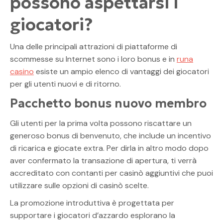
possono aspettarsi i
giocatori?
Una delle principali attrazioni di piattaforme di
scommesse su Internet sono i loro bonus e in
runa
casino
esiste un ampio elenco di vantaggi dei giocatori
per gli utenti nuovi e di ritorno.
Pacchetto bonus nuovo membro
Gli utenti per la prima volta possono riscattare un
generoso bonus di benvenuto, che include un incentivo
di ricarica e giocate extra. Per dirla in altro modo dopo
aver confermato la transazione di apertura, ti verrà
accreditato con contanti per casinò aggiuntivi che puoi
utilizzare sulle opzioni di casinò scelte.
La promozione introduttiva è progettata per
supportare i giocatori d’azzardo esplorano la