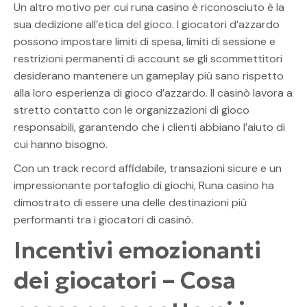
Un altro motivo per cui runa casino è riconosciuto è la
sua dedizione all’etica del gioco. I giocatori d’azzardo
possono impostare limiti di spesa, limiti di sessione e
restrizioni permanenti di account se gli scommettitori
desiderano mantenere un gameplay più sano rispetto
alla loro esperienza di gioco d’azzardo. Il casinò lavora a
stretto contatto con le organizzazioni di gioco
responsabili, garantendo che i clienti abbiano l’aiuto di
cui hanno bisogno.
Con un track record affidabile, transazioni sicure e un
impressionante portafoglio di giochi, Runa casino ha
dimostrato di essere una delle destinazioni più
performanti tra i giocatori di casinò.
Incentivi emozionanti
dei giocatori – Cosa