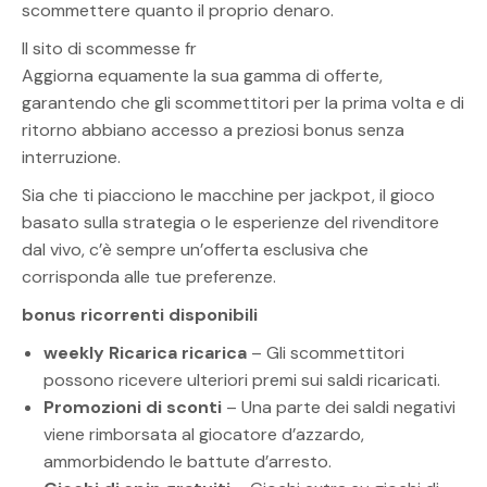
scommettere quanto il proprio denaro.
Il sito di scommesse fr
Aggiorna equamente la sua gamma di offerte,
garantendo che gli scommettitori per la prima volta e di
ritorno abbiano accesso a preziosi bonus senza
interruzione.
Sia che ti piacciono le macchine per jackpot, il gioco
basato sulla strategia o le esperienze del rivenditore
dal vivo, c’è sempre un’offerta esclusiva che
corrisponda alle tue preferenze.
bonus ricorrenti disponibili
weekly Ricarica ricarica
– Gli scommettitori
possono ricevere ulteriori premi sui saldi ricaricati.
Promozioni di sconti
– Una parte dei saldi negativi
viene rimborsata al giocatore d’azzardo,
ammorbidendo le battute d’arresto.