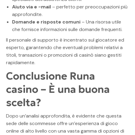
Aiuto via e -mail
– perfetto per preoccupazioni più
approfondite.
Domande e risposte comuni
– Una risorsa utile
che fornisce informazioni sulle domande frequenti.
Il personale di supporto è incentrato sul giocatore ed
esperto, garantendo che eventuali problemi relativi a
titoli, transazioni o promozioni di casinò siano gestiti
rapidamente.
Conclusione Runa
casino – È una buona
scelta?
Dopo un’analisi approfondita, è evidente che questa
sede delle scommesse offre un’esperienza di gioco
online di alto livello con una vasta gamma di opzioni di