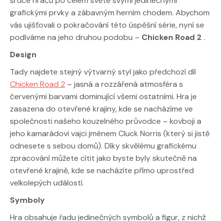
srdce hráčů po celém světě svými jedinečnými
grafickými prvky a zábavným herním chodem. Abychom
vás ujišťovali o pokračování této úspěšní série, nyní se
podíváme na jeho druhou podobu –
Chicken Road 2
.
Design
Tady najdete stejný výtvarný styl jako předchozí díl
Chicken Road 2
– jasná a rozzářená atmosféra s
červenými barvami dominující všemi ostatními. Hra je
zasazena do otevřené krajiny, kde se nacházíme ve
společnosti našeho kouzelného průvodce – kovboji a
jeho kamarádovi vajci jménem Cluck Norris (který si jistě
odnesete s sebou domů). Díky skvělému grafickému
zpracování můžete cítit jako byste byly skutečně na
otevřené krajině, kde se nacházíte přímo uprostřed
velkolepých událostí.
Symboly
Hra obsahuje řadu jedinečných symbolů a figur, z nichž