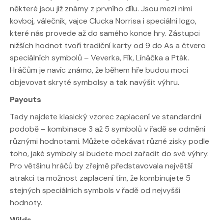
některé jsou již známy z prvního dílu. Jsou mezi nimi
kovboj, válečník, vajce Clucka Norrisa i speciální logo,
které nás provede až do samého konce hry. Zástupci
nižších hodnot tvoří tradiční karty od 9 do As a čtvero
speciálních symbolů – Veverka, Fík, Línáčka a Pták.
Hráčům je navíc známo, že během hře budou moci
objevovat skryté symbolsy a tak navýšit výhru.
Payouts
Tady najdete klasický vzorec zaplacení ve standardní
podobě – kombinace 3 až 5 symbolů v řadě se odmění
různými hodnotami. Můžete očekávat různé zisky podle
toho, jaké symboly si budete moci zařadit do své výhry.
Pro většinu hráčů by zřejmě představovala největší
atrakci ta možnost zaplacení tím, že kombinujete 5
stejných speciálních symbols v řadě od nejvyšší
hodnoty.
Wilds