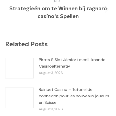
NEXT
Strategieën om te Winnen bij ragnaro
Next
casino’s Spellen
post:
Related Posts
Pirots 5 Slot Jämfört med Liknande
Casinoalternativ
August 3, 2026
Rainbet Casino – Tutoriel de
connexion pour les nouveaux joueurs
en Suisse
August 3, 2026