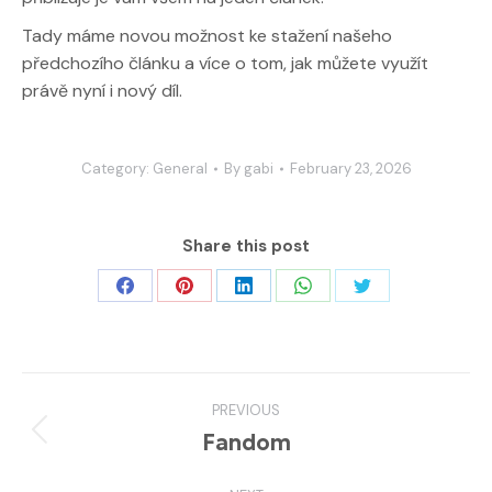
Tady máme novou možnost ke stažení našeho
předchozího článku a více o tom, jak můžete využít
právě nyní i nový díl.
Category:
General
By
gabi
February 23, 2026
Share this post
Share
Share
Share
Share
Share
on
on
on
on
on
Facebook
Pinterest
LinkedIn
WhatsApp
Twitter
Post
PREVIOUS
navigation
Fandom
Previous
post: