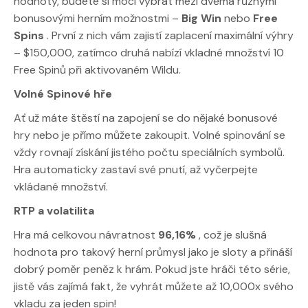
hodnoty, budete si moci vybrat mezi dvěma různými
bonusovými herním možnostmi –
Big Win
nebo
Free
Spins
. První z nich vám zajistí zaplacení maximální výhry
– $150,000, zatímco druhá nabízí vkladné množství 10
Free Spinů při aktivovaném Wildu.
Volné Spinové hře
Ať už máte štěstí na zapojení se do nějaké bonusové
hry nebo je přímo můžete zakoupit. Volné spinování se
vždy rovnají získání jistého počtu speciálních symbolů.
Hra automaticky zastaví své pnutí, až vyčerpejte
vkládané množství.
RTP a volatilita
Hra má celkovou návratnost
96,16%
, což je slušná
hodnota pro takový herní průmysl jako je sloty a přináší
dobrý poměr peněz k hrám. Pokud jste hráči této série,
jistě vás zajímá fakt, že vyhrát můžete až 10,000x svého
vkladu za jeden spin!