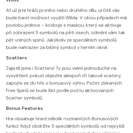
Ať už jste hráči prvního nebo druhého dílu, určitě vás
bude bavit možnost využití Wilda. V obou případech má
podobu jedince – kovboje s maskou, který se aktivuje
při zobrazení 5 symbolů na pěti osech, odmění vám tak
pět volných spinů. Jakýkoliv ze speciálních symbolů
bude nahrazen za běžný symbol v herním okně.
Scatters
Zajistili jsme i Scatters! Ty jsou velmi jednoduché na
vysvětlení: pokud objevíte alespoň tři takové scatery,
zapojte se do hře o bonusový výhru. Počet získaných
Free Spinů se bude lišit podle počtu aktivovaných
Scatter symbolů.
Bonus Features
Hra obsahuje hned několik rozmanitých Bonusových
funkcí. Když obdržíte 5 speciálních symbolů od nejvyšší