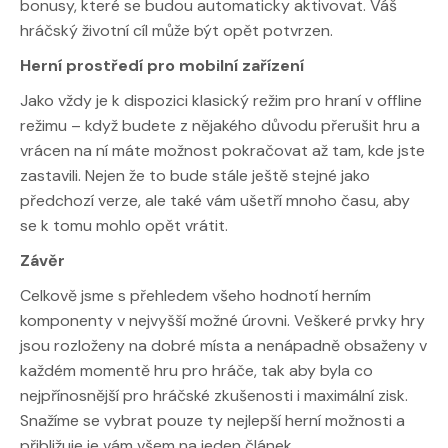
bonusy, které se budou automaticky aktivovat. Váš
hráčský životní cíl může být opět potvrzen.
Herní prostředí pro mobilní zařízení
Jako vždy je k dispozici klasický režim pro hraní v offline
režimu – když budete z nějakého důvodu přerušit hru a
vrácen na ní máte možnost pokračovat až tam, kde jste
zastavili. Nejen že to bude stále ještě stejné jako
předchozí verze, ale také vám ušetří mnoho času, aby
se k tomu mohlo opět vrátit.
Závěr
Celkově jsme s přehledem všeho hodnotí herním
komponenty v nejvyšší možné úrovni. Veškeré prvky hry
jsou rozloženy na dobré místa a nenápadně obsaženy v
každém momentě hru pro hráče, tak aby byla co
nejpřínosnější pro hráčské zkušenosti i maximální zisk.
Snažíme se vybrat pouze ty nejlepší herní možnosti a
přibližuje je vám všem na jeden článek.