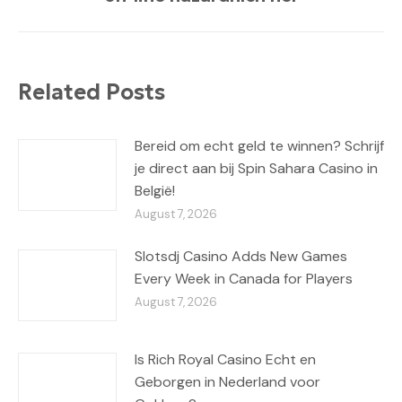
post:
Related Posts
Bereid om echt geld te winnen? Schrijf
je direct aan bij Spin Sahara Casino in
België!
August 7, 2026
Slotsdj Casino Adds New Games
Every Week in Canada for Players
August 7, 2026
Is Rich Royal Casino Echt en
Geborgen in Nederland voor