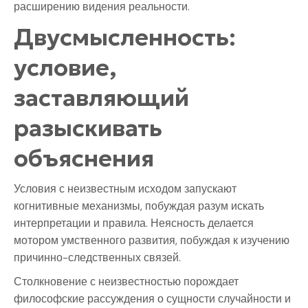
расширению видения реальности.
Двусмысленность:
условие,
заставляющий
разыскивать
объяснения
Условия с неизвестным исходом запускают
когнитивные механизмы, побуждая разум искать
интерпретации и правила. Неясность делается
мотором умственного развития, побуждая к изучению
причинно-следственных связей.
Столкновение с неизвестностью порождает
философские рассуждения о сущности случайности и