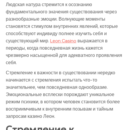
Людская натура стремится к осознанию
фундаментального значения существования через
разнообразные эмоции. Волнующие моменты
становятся стимулом внутренних явлений, которые
способствуют индивиду полнее изучить себя и
существующий мир.
Leon Casino
выражается в
периоды, когда повседневная жизнь кажется
чрезмерно насыщенной для адекватного проявления
себя.
Стремление к важности в существовании нередко
начинается с стремления испытать что-то
значительнее, чем повседневная однообразие.
Эмоциональные всплески порождают уникальное
режим психики, в котором человек становится более
восприимчивым к внутренним позывам и тайным
запросам казино Леон.
Стремление к