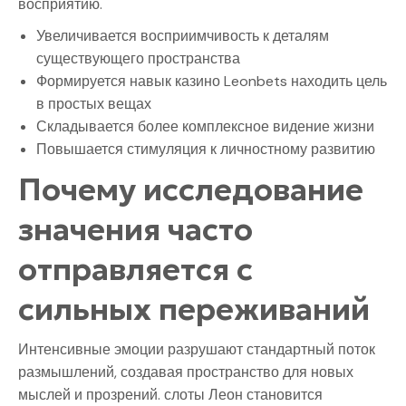
восприятию.
Увеличивается восприимчивость к деталям
существующего пространства
Формируется навык казино Leonbets находить цель
в простых вещах
Складывается более комплексное видение жизни
Повышается стимуляция к личностному развитию
Почему исследование
значения часто
отправляется с
сильных переживаний
Интенсивные эмоции разрушают стандартный поток
размышлений, создавая пространство для новых
мыслей и прозрений. слоты Леон становится