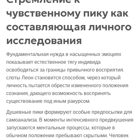
чувственному пику как
составляющая личного
исследования
Фундаментальная нужда в насыщенных эмоциях
показывает естественное тягу индивида
освободиться за границы привычного восприятия.
слоты Леон становится способом, через который
личность пытается обрести измененного положения
сознания, дающего возможность воспринять
существование под иным ракурсом.
Душевные пики формируют особые предпосылки для
самоанализа. В моменты интенсивного предвкушения
запускаются ментальные процессы, которые в
обычном положении пребывают скрытыми. Человек