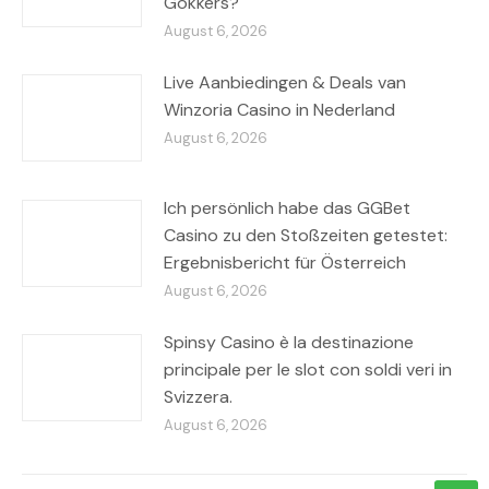
Gokkers?
August 6, 2026
Live Aanbiedingen & Deals van
Winzoria Casino in Nederland
August 6, 2026
Ich persönlich habe das GGBet
Casino zu den Stoßzeiten getestet:
Ergebnisbericht für Österreich
August 6, 2026
Spinsy Casino è la destinazione
principale per le slot con soldi veri in
Svizzera.
August 6, 2026