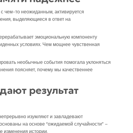
 с чем-то неожиданным, активируется
ения, выделяющиеся в ответ на
 перерабатывает эмоциональную компоненту
виденных условиях. Чем мощнее чувственная
ировать необычные события помогала уклоняться
нения поясняет, почему мы качественнее
дают результат
е непрерывно изумляют и завладевают
 основаны на основе “ожидаемой случайности” –
е изменения истории.