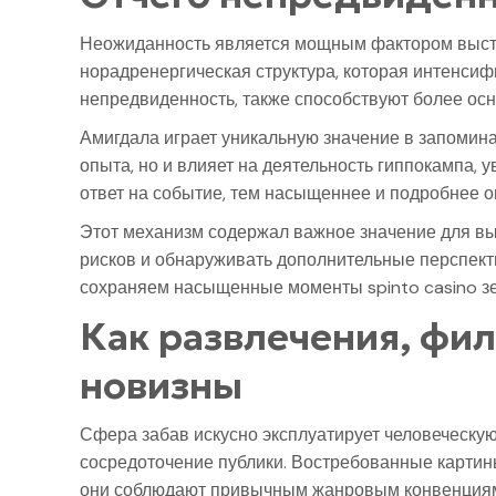
Неожиданность является мощным фактором выстра
норадренергическая структура, которая интенси
непредвиденность, также способствуют более ос
Амигдала играет уникальную значение в запомин
опыта, но и влияет на деятельность гиппокампа
ответ на событие, тем насыщеннее и подробнее о
Этот механизм содержал важное значение для в
рисков и обнаруживать дополнительные перспект
сохраняем насыщенные моменты spinto casino з
Как развлечения, фи
новизны
Сфера забав искусно эксплуатирует человеческую
сосредоточение публики. Востребованные картин
они соблюдают привычным жанровым конвенциям,