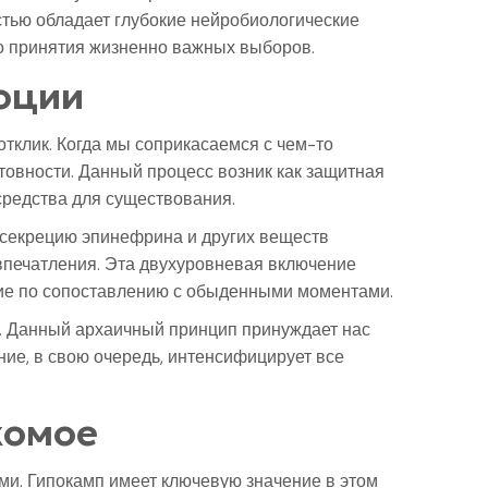
тью обладает глубокие нейробиологические
 до принятия жизненно важных выборов.
оции
тклик. Когда мы соприкасаемся с чем-то
товности. Данный процесс возник как защитная
средства для существования.
я секрецию эпинефрина и других веществ
впечатления. Эта двухуровневая включение
ние по сопоставлению с обыденными моментами.
. Данный архаичный принцип принуждает нас
ие, в свою очередь, интенсифицирует все
комое
и. Гипокамп имеет ключевую значение в этом