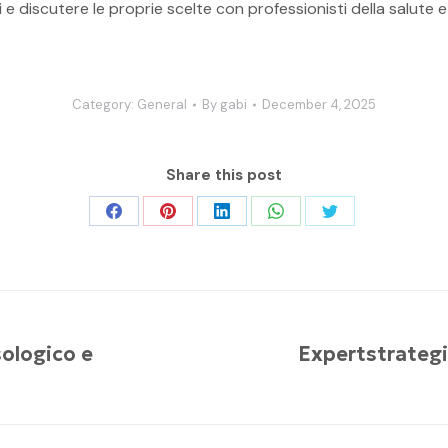
i e discutere le proprie scelte con professionisti della salute 
Category:
General
By
gabi
December 4, 2025
Share this post
Share
Share
Share
Share
Share
on
on
on
on
on
Facebook
Pinterest
LinkedIn
WhatsApp
Twitter
ologico e
Expertstrategi
Next
post: