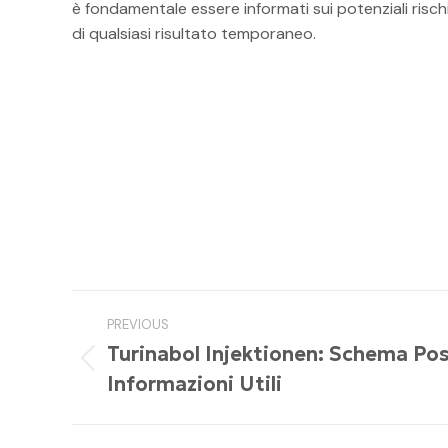
è fondamentale essere informati sui potenziali risch
di qualsiasi risultato temporaneo.
Post
PREVIOUS
navigation
Turinabol Injektionen: Schema Pos
Previous
Informazioni Utili
post: