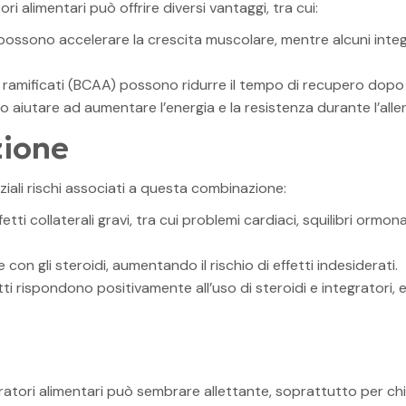
i alimentari può offrire diversi vantaggi, tra cui:
 possono accelerare la crescita muscolare, mentre alcuni inte
ramificati (BCAA) possono ridurre il tempo di recupero dopo a
o aiutare ad aumentare l’energia e la resistenza durante l’all
zione
iali rischi associati a questa combinazione:
tti collaterali gravi, tra cui problemi cardiaci, squilibri ormo
con gli steroidi, aumentando il rischio di effetti indesiderati.
ti rispondono positivamente all’uso di steroidi e integratori, 
atori alimentari può sembrare allettante, soprattutto per chi c