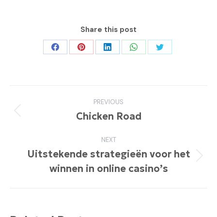
Share this post
Share
Share
Share
Share
Share
on
on
on
on
on
Facebook
Pinterest
LinkedIn
WhatsApp
Twitter
Post
PREVIOUS
navigation
Chicken Road
Previous
post:
NEXT
Uitstekende strategieën voor het
Next
winnen in online casino’s
post: