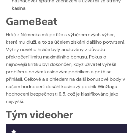
naznačovat špatné zacházení s uživateli ze strany
kasina.
GameBeat
Hráč z Německa má potíže s výběrem svých výher,
které mu dluží, a to za účelem získání dalšího potvrzení.
Výhry nového hráče byly anulovány z důvodu
překročení limitu maximálního bonusu. Pokus o
nejnovější kritiku byl dokončen, když uživatel vyřešil
problém s novým kasinovým podnikem a poté se
přihlásil. Celkově a s ohledem na další bonusové body v
našem hodnocení dosáhl kasinový podnik WinGaga
hodnocení bezpečnosti 8,5, což je klasifikováno jako
nejvyšší.
Tým videoher