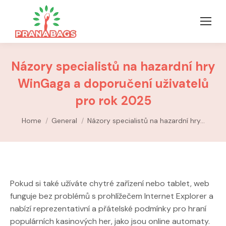
Názory specialistů na hazardní hry
WinGaga a doporučení uživatelů
pro rok 2025
You are here:
Home
General
Názory specialistů na hazardní hry…
Pokud si také užíváte chytré zařízení nebo tablet, web
funguje bez problémů s prohlížečem Internet Explorer a
nabízí reprezentativní a přátelské podmínky pro hraní
populárních kasinových her, jako jsou online automaty.