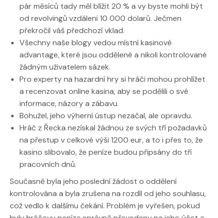
pár měsíců tady měl blížit 20 % a vy byste mohli být
od revolvingů vzdáleni 10 000 dolarů. Ječmen
překročil váš předchozí vklad.
Všechny naše blogy vedou místní kasinové
advantage, které jsou oddělené a nikoli kontrolované
žádným uživatelem sázek.
Pro experty na hazardní hry si hráči mohou prohlížet
a recenzovat online kasina, aby se podělili o své
informace, názory a zábavu.
Bohužel, jeho výherní ústup nezačal, ale opravdu.
Hráč z Řecka nezískal žádnou ze svých tří požadavků
na přestup v celkové výši 1200 eur, a to i přes to, že
kasino slibovalo, že peníze budou připsány do tří
pracovních dnů.
Současně byla jeho poslední žádost o oddělení
kontrolována a byla zrušena na rozdíl od jeho souhlasu,
což vedlo k dalšímu čekání. Problém je vyřešen, pokud
byly hráčovy peníze správně převedeny na jeho účet a