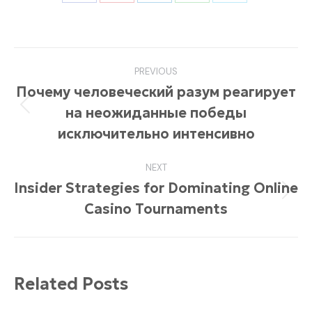
Share
Share
Share
Share
Share
on
on
on
on
on
Facebook
Pinterest
LinkedIn
WhatsApp
Twitter
Post
PREVIOUS
navigation
Почему человеческий разум реагирует
на неожиданные победы
Previous
post:
исключительно интенсивно
NEXT
Insider Strategies for Dominating Online
Next
Casino Tournaments
post:
Related Posts