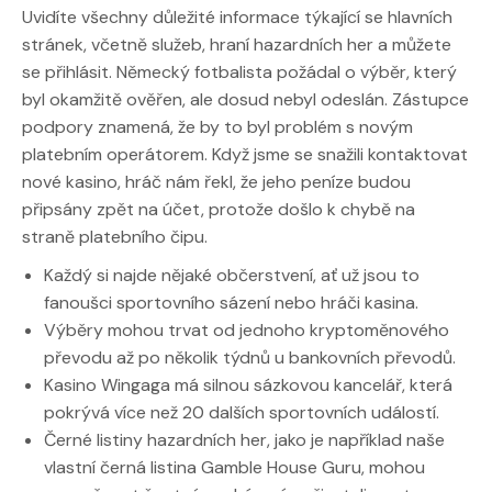
Uvidíte všechny důležité informace týkající se hlavních
stránek, včetně služeb, hraní hazardních her a můžete
se přihlásit. Německý fotbalista požádal o výběr, který
byl okamžitě ověřen, ale dosud nebyl odeslán.
Zástupce
podpory znamená, že by to byl problém s novým
platebním operátorem. Když jsme se snažili kontaktovat
nové kasino, hráč nám řekl, že jeho peníze budou
připsány zpět na účet, protože došlo k chybě na
straně platebního čipu.
Každý si najde nějaké občerstvení, ať už jsou to
fanoušci sportovního sázení nebo hráči kasina.
Výběry mohou trvat od jednoho kryptoměnového
převodu až po několik týdnů u bankovních převodů.
Kasino Wingaga má silnou sázkovou kancelář, která
pokrývá více než 20 dalších sportovních událostí.
Černé listiny hazardních her, jako je například naše
vlastní černá listina Gamble House Guru, mohou