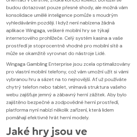
budou dotazovat pouze přesné shody, ale možná vám
konsolidace umělé inteligence pomůže s moudrým
vyhledáváním později. I když není nabízena žádná
aplikace Wingaga, veškeré mobilní hry se týkají
internetového prohlížeče.
Celý systém kasina a vaše
prostředí je stoprocentně vhodné pro mobilní sítě a
může se okamžitě vyrovnat do nástroje Lidé.
Wingaga Gambling Enterprise jsou zcela optimalizovány
pro vlastní mobilní telefony, což vám umožní užít si vámi
vybranou hru a sázet na to nejnovější. Ať už používáte
chytrý telefon nebo tablet, vnímavá struktura vašeho
webu zajišťuje jemný a zábavný herní zážitek. Aby bylo
zajištěno bezpečné a zodpovědné herní prostředí,
platforma nyní nabízí několik zařízení, která lidem
pomáhají efektivně hrát herní modely.
Jaké hry jsou ve