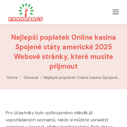
Nejlepší poplatek Online kasina
Spojené státy americké 2025
Webové stránky, které musíte
přijmout
You are here:
Home
General
Nejlepší poplatek Online kasina Spojené…
Pro účastníky bylo zpřístupněno několik již
uspořádaných seznamů, takže si můžete usnadnit
orientaci v čerstvé, zřídka končící kolekci. Bohužel se