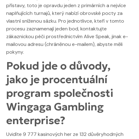
přístavy, toto je opravdu jeden z primárních a nejvíce
naplňujících turnajů, který nabízí obrovské pocty za
vlastní sníženou sázku. Pro jednotlivce, kteří v tomto
procesu zaznamenají jeden bod, kontaktujte
zákaznickou péči prostřednictvím Alive Speak, jinak e-
mailovou adresu (chráněnou e-mailem), abyste měli
pokyny.
Pokud jde o důvody,
jako je procentuální
program společnosti
Wingaga Gambling
enterprise?
Uvidíte 9 777 kasinových her ze 132 důvěryhodných