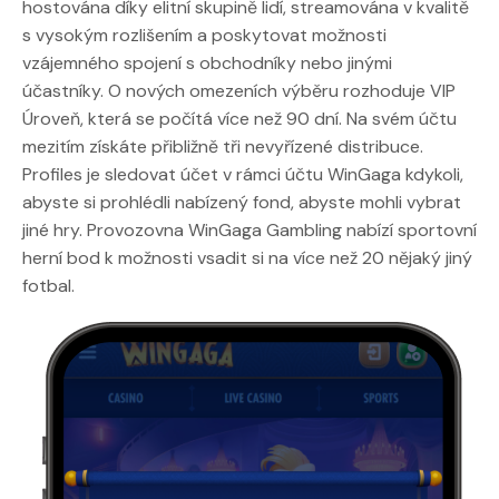
hostována díky elitní skupině lidí, streamována v kvalitě
s vysokým rozlišením a poskytovat možnosti
vzájemného spojení s obchodníky nebo jinými
účastníky. O nových omezeních výběru rozhoduje VIP
Úroveň, která se počítá více než 90 dní. Na svém účtu
mezitím získáte přibližně tři nevyřízené distribuce.
Profiles je sledovat účet v rámci účtu WinGaga kdykoli,
abyste si prohlédli nabízený fond, abyste mohli vybrat
jiné hry. Provozovna WinGaga Gambling nabízí sportovní
herní bod k možnosti vsadit si na více než 20 nějaký jiný
fotbal.