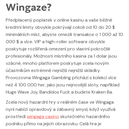
Wingaze?
Předplacený poplatek v online kasinu a vaše běžné
kreditní limity obvykle pokrývají cokoli od 10 do 20 $
minimálních míst, abyste omezili transakce o 1 000 až 10
000 $ a více. VIP a high-roller software obvykle
poskytuje rozšířená omezení pro vlastní pokročilé
profesionály. Možnosti místního kasina za 1 dolar jsou
vzácné, mnoho platforem poskytuje zcela novým
účastníkům extrémně nejnižší nejnižší skládky.
Provozovna Wingaga Gambling přichází s kolekcí více
než 4 100 000 her, jako jsou nejnovější sloty, například
Huge Wave Joy, Bandidos Fuck a budete Kraken Ba.
Zcela nový hazardní hry v reálném čase ve Wingaga
nyní nabízí opravdový a zábavný smysl, když využívá
prostředí
wingaga casino
skutečného hazardního
podniku přímo na jejich obrazovku. Celá hra je