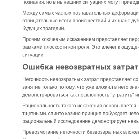
познания, но в нынешних ситуациях могут привод
Между самых частых познавательных деформаций,
отрицательные итоги происшествий и их шанс ду
будущих трагедий.
Прочим ключевым искажением представляет персо
рамками плоскости контроля. Это влечет к ощущ
ситуации.
Ошибка невозвратных затрат
Неточность невозвратных затрат представляет с
занятие только потому, что уже вложил в него зн
демонстрироваться как несклонность “утратить” и
Рациональность такого искажения основывается 
тщетными. спинто казино принцип побуждает чело
рациональный исследование демонстрирует невы
Превозмогание неточности безвозвратных вложен