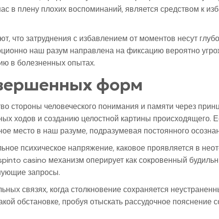
нас в плену плохих воспоминаний, является средством к и
т, что затруднения с избавлением от моментов несут глуб
юционно наш разум направлена на фиксацию вероятно угро
ию в болезненных опытах.
авершенных форм
во стороны человеческого понимания и памяти через прин
ных ходов и созданию целостной картины происходящего. 
ное место в наш разуме, подразумевая постоянного осознан
ное психическое напряжение, каковое проявляется в нео
spinto casino механизм оперирует как сокровенный будильн
нующие запросы.
льных связях, когда столкновение сохраняется неустраненн
акой обстановке, пробуя отыскать рассудочное пояснени