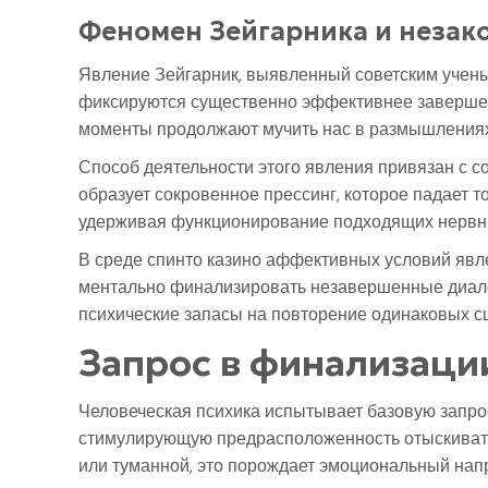
Феномен Зейгарника и незак
Явление Зейгарник, выявленный советским учены
фиксируются существенно эффективнее заверше
моменты продолжают мучить нас в размышлениях 
Способ деятельности этого явления привязан с со
образует сокровенное прессинг, которое падает т
удерживая функционирование подходящих нервны
В среде спинто казино аффективных условий явл
ментально финализировать незавершенные диалоги
психические запасы на повторение одинаковых с
Запрос в финализаци
Человеческая психика испытывает базовую запро
стимулирующую предрасположенность отыскивать 
или туманной, это порождает эмоциональный нап