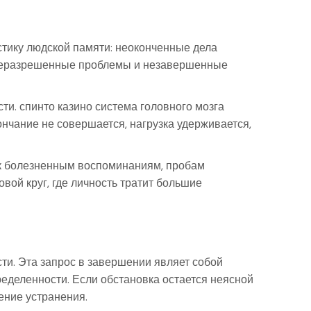
тику людской памяти: неоконченные дела
неразрешенные проблемы и незавершенные
ти. спинто казино система головного мозга
ончание не совершается, нагрузка удерживается,
 к болезненным воспоминаниям, пробам
вой круг, где личность тратит большие
ти. Эта запрос в завершении являет собой
еделенности. Если обстановка остается неясной
ение устранения.