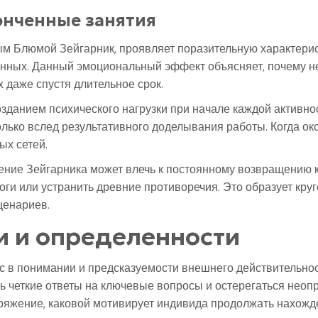
онченные занятия
м Блюмой Зейгарник, проявляет поразительную характерис
нных. Данный эмоциональный эффект объясняет, почему 
даже спустя длительное срок.
зданием психического нагрузки при начале каждой активнос
олько вслед результативного доделывания работы. Когда ок
х сетей.
ение Зейгарника может влечь к постоянному возвращению
 или устранить древние противоречия. Это образует круго
ценариев.
и и определенности
с в понимании и предсказуемости внешнего действительнос
четкие ответы на ключевые вопросы и остерегаться неопр
ряжение, каковой мотивирует индивида продолжать нахожд