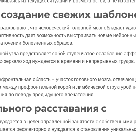
киваясь из текущих ситуаций и возможностей, а не из хот
 создание свежих шаблон
аскрывают, что человеческий головной мозг обладает уди
аптивность дает возможность выстраивать новые нейронны
заточении болезненных образов.
ной угла представляет собой ступенчатое ослабление аф
sino зеркало ход нуждается в времени и непрерывных трудо
фронтальная область – участок головного мозга, отвечаю
в между префронтальной корой и лимбической структурой 
ния по поводу предыдущего впечатления.
ьного расставания с
 нуждается в целенаправленной занятости с собственным
шается рефлекторно и нуждается в становления уникальных