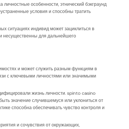
жа личностные особенности, этнический бэкграунд
устраненные условия и способны тратить
ных ситуациях индивид может зациклиться в
ли несущественны для дальнейшего
имостях и может служить разным функциям в
вязи с ключевыми личностями или значимыми
фицировали жизнь личности. spinto casino
быть значение случившемуся или уклониться от
тике способна обеспечивать чувство контроля и
риятия и сочувствия от окружающих,