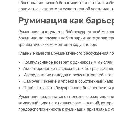
обоснование личной безынициативности или избег
пониматься как потеря существенной части идент
Руминация как барье
Руминация выступает собой рекуррентный механ
большинстве случаев неблагоприятного характер
травматических моментов и ходу вперед.
Главные качества руминативного рассуждения п
Компульсивное возврат к одинаковым мыслям 
Акцентирование на сложностях без разыскани
Исследование поводов и результатов неблагоп
Самоуничижение и упреки в собственный нап
Пробы отыскать безупречное объяснение или 
Руминация выделяется от полезного размышления 
замкнутый цикл негативных размышлений, которы
предрасположенность к руминации привязана с у