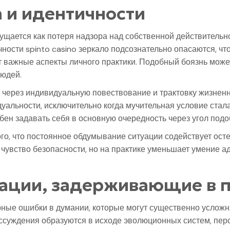
а и идентичности
щущается как потеря надзора над собственной действитель
ости spinto casino зеркало подсознательно опасаются, чт
 важные аспекты личного практики. Подобный боязнь может
юдей.
 через индивидуальную повествование и трактовку жизнен
уальности, исключительно когда мучительная условие стал
бен задавать себя в основную очередность через угол подо
ого, что постоянное обдумывание ситуации содействует ост
чувство безопасности, но на практике уменьшает умение а
ации, задерживающие в 
ные ошибки в думании, которые могут существенно усложн
ссуждения образуются в исходе эволюционных систем, пер