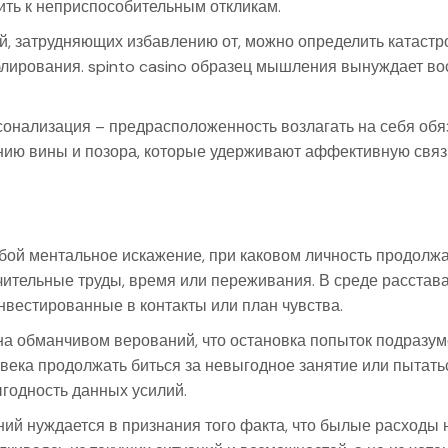
ить к неприспособительным откликам.
 затрудняющих избавлению от, можно определить катастро
блирования. spinto casino образец мышления вынуждает в
нализация – предрасположенность возлагать на себя обяз
ению вины и позора, которые удерживают аффективную свя
обой ментальное искажение, при каковом личность продолж
ачительные труды, время или переживания. В среде расстав
нвестированные в контакты или план чувства.
на обманчивом верований, что остановка попыток подразум
века продолжать биться за невыгодное занятие или пытатьс
годность данных усилий.
ий нуждается в признания того факта, что былые расходы 