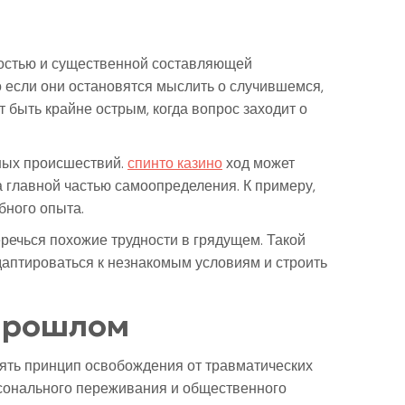
ностью и существенной составляющей
о если они остановятся мыслить о случившемся,
 быть крайне острым, когда вопрос заходит о
ных происшествий.
спинто казино
ход может
а главной частью самоопределения. К примеру,
бного опыта.
еречься похожие трудности в грядущем. Такой
даптироваться к незнакомым условиям и строить
прошлом
ять принцип освобождения от травматических
сонального переживания и общественного