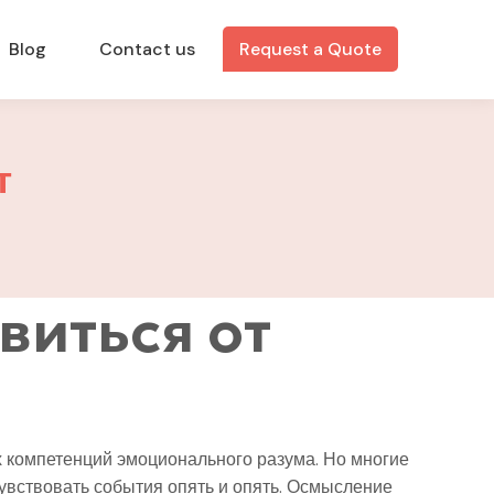
Blog
Contact us
Request a Quote
т
виться от
х компетенций эмоционального разума. Но многие
увствовать события опять и опять. Осмысление