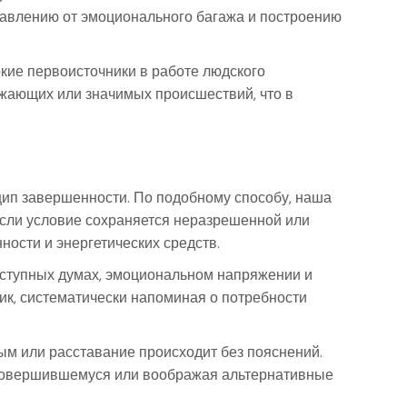
збавлению от эмоционального багажа и построению
окие первоисточники в работе людского
жающих или значимых происшествий, что в
цип завершенности. По подобному способу, наша
Если условие сохраняется неразрешенной или
ности и энергетических средств.
тступных думах, эмоциональном напряжении и
ик, систематически напоминая о потребности
ым или расставание происходит без пояснений.
е совершившемуся или воображая альтернативные