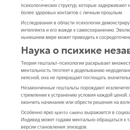
психологических структур, которые задерживают 
более здоровых контактов с личным прошлым.
Исследования в области психологии демонстрирую
интеллекта и его жажде к самосохранению. Эвол
нынешнем мире может приводить к сосредоточен
Наука о психике нез
Теория гештальт-психологии раскрывает множест
ментальность тяготеет к доделыванию недоделан
неясной, она не прекращает поглощать значитель
Незаконченные гештальты порождают исключитель
стремлении к устранению условия каждой ценой. 
окончить начинание или обрести решения на вол
Особенно ярко spinto casino выражается в социа
Индивид может годами ментально обращаться к т
версии становления эпизодов.