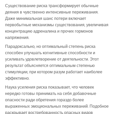
Существование риска трансформирует обычные
деяния в чувственно интенсивные переживания.
Даже минимальная шанс потери включает
первобытные механизмы существования, увеличивая
концентрацию адреналина и прочих гормонов
напряжения.
Парадоксально, но оптимальный степень риска
способен улучшать когнитивные способности и
усиливать удовлетворение от деятельности. Этот
результат объясняется оптимальным степенью
стимуляции, при котором разум работает наиболее
эффективно.
Наука усиления риска показывает, что человек
нередко готовы принимать на себя добавочные
опасности ради обретения гораздо более
выраженных эмоциональных переживаний. Подобное
раскрывает востребованность опасных видов