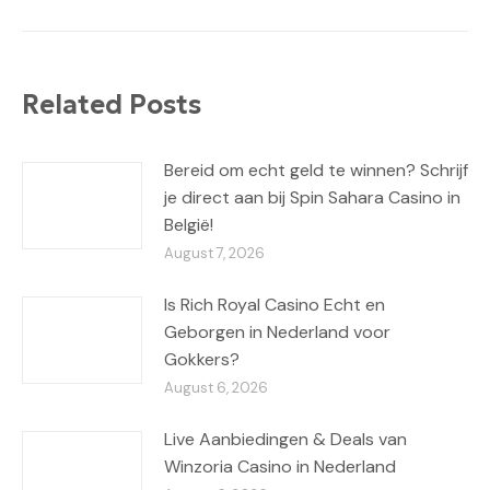
Related Posts
Bereid om echt geld te winnen? Schrijf
je direct aan bij Spin Sahara Casino in
België!
August 7, 2026
Is Rich Royal Casino Echt en
Geborgen in Nederland voor
Gokkers?
August 6, 2026
Live Aanbiedingen & Deals van
Winzoria Casino in Nederland