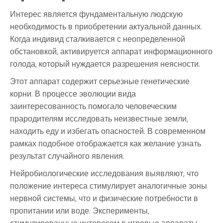
Интерес является фундаментальную людскую
необходимость в приобретении актуальной данных.
Когда индивид сталкивается с неопределенной
обстановкой, активируется аппарат информационного
голода, который нуждается разрешения неясности.
Этот аппарат содержит серьезные генетические
корни. В процессе эволюции вида
заинтересованность помогало человеческим
прародителям исследовать неизвестные земли,
находить еду и избегать опасностей. В современном
рамках подобное отображается как желание узнать
результат случайного явления.
Нейробиологические исследования выявляют, что
положение интереса стимулирует аналогичные зоны
нервной системы, что и физические потребности в
пропитании или воде. Эксперименты,