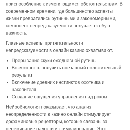
приспособление к изменяющимся обстоятельствам. В
современном времени, где большинство аспекты
жизни превратились рутинными и закономерными,
компонент непредсказуемости получает особую
важность.
Главные аспекты притягательности
непредсказуемости в онлайн казино охватывают:
Прерывание скуки ежедневной рутины
Возможность получить внезапный положительный
результат
Включение древних инстинктов охотника и
накопителя
Создание ощущения управления над роком
Нейробиология показывает, что анализ
неопределенности в казино онлайн стимулирует
дофаминовые рецепторы, которые связаны за
переживание радости и стимулирование. Этот