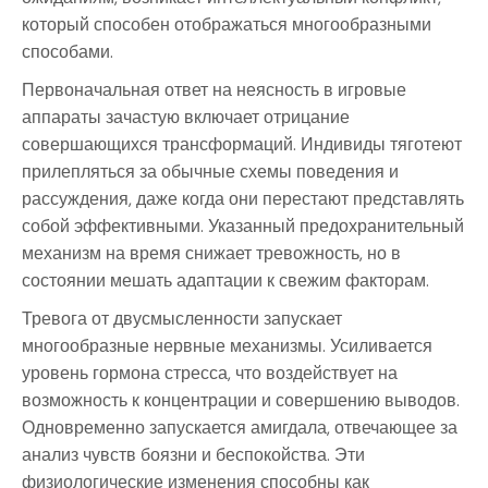
который способен отображаться многообразными
способами.
Первоначальная ответ на неясность в игровые
аппараты зачастую включает отрицание
совершающихся трансформаций. Индивиды тяготеют
прилепляться за обычные схемы поведения и
рассуждения, даже когда они перестают представлять
собой эффективными. Указанный предохранительный
механизм на время снижает тревожность, но в
состоянии мешать адаптации к свежим факторам.
Тревога от двусмысленности запускает
многообразные нервные механизмы. Усиливается
уровень гормона стресса, что воздействует на
возможность к концентрации и совершению выводов.
Одновременно запускается амигдала, отвечающее за
анализ чувств боязни и беспокойства. Эти
физиологические изменения способны как