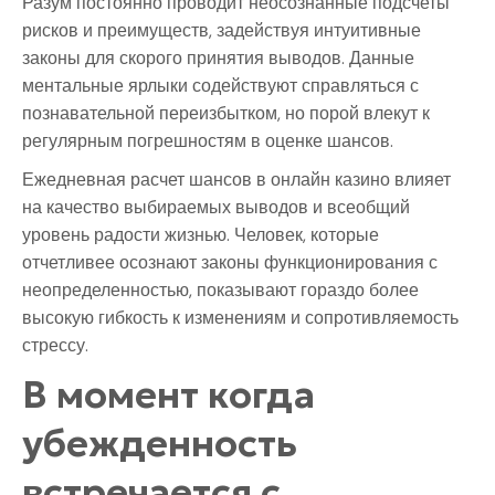
Разум постоянно проводит неосознанные подсчеты
рисков и преимуществ, задействуя интуитивные
законы для скорого принятия выводов. Данные
ментальные ярлыки содействуют справляться с
познавательной переизбытком, но порой влекут к
регулярным погрешностям в оценке шансов.
Ежедневная расчет шансов в онлайн казино влияет
на качество выбираемых выводов и всеобщий
уровень радости жизнью. Человек, которые
отчетливее осознают законы функционирования с
неопределенностью, показывают гораздо более
высокую гибкость к изменениям и сопротивляемость
стрессу.
В момент когда
убежденность
встречается с