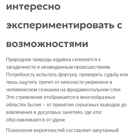
интересно
экспериментировать с
возможностями
Природная природа издавна склоняется к
загадочности и неожиданным происшествиям.
Потребность испытать фортуну, проверить судьбу или
лишь ощутить трепет от неясности укоренено в
человеческом сознании на фундаментальном слое.
Это стремление отображается в многообразных
областях бытия – от принятия серьезных выводов до
вовлечения в досуговых занятиях, где итог
обуславливается от удачи.
Психология вероятностей составляет запутанный