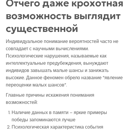
Отчего даже крохотная
возможность выглядит
существенной
Индивидуальное понимание вероятностей часто не
совпадает с научными вычислениями.
Психологические нарушения, называемые как
интеллектуальные предубеждения, вынуждают
индивидов завышать малые шансы и занижать
высокие. Данное феномен обрело название “явление
переоценки малых шансов”.
Главные причины искажения понимания
возможностей:
Наличие данных в памяти – яркие примеры
победы запоминаются лучше
Психологическая характеристика события