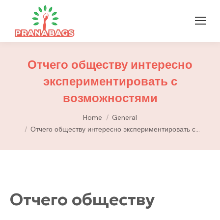
Отчего обществу интересно
экспериментировать с
возможностями
You are here:
Home
General
Отчего обществу интересно экспериментировать с…
Отчего обществу