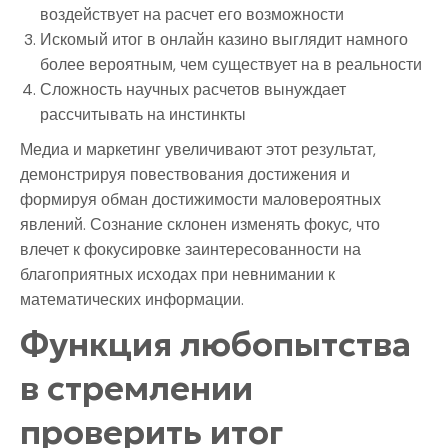
воздействует на расчет его возможности
Искомый итог в онлайн казино выглядит намного
более вероятным, чем существует на в реальности
Сложность научных расчетов вынуждает
рассчитывать на инстинкты
Медиа и маркетинг увеличивают этот результат,
демонстрируя повествования достижения и
формируя обман достижимости маловероятных
явлений. Сознание склонен изменять фокус, что
влечет к фокусировке заинтересованности на
благоприятных исходах при невнимании к
математических информации.
Функция любопытства
в стремлении
проверить итог