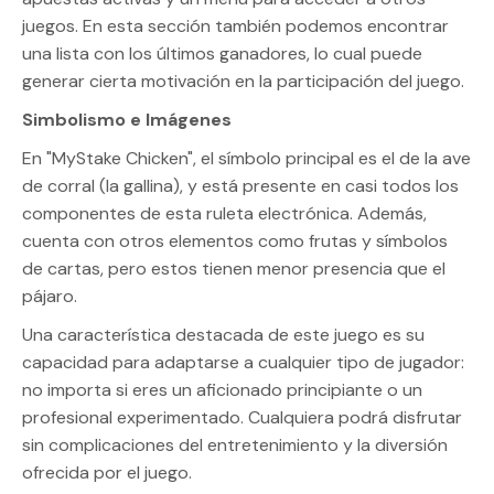
juegos. En esta sección también podemos encontrar
una lista con los últimos ganadores, lo cual puede
generar cierta motivación en la participación del juego.
Simbolismo e Imágenes
En "MyStake Chicken", el símbolo principal es el de la ave
de corral (la gallina), y está presente en casi todos los
componentes de esta ruleta electrónica. Además,
cuenta con otros elementos como frutas y símbolos
de cartas, pero estos tienen menor presencia que el
pájaro.
Una característica destacada de este juego es su
capacidad para adaptarse a cualquier tipo de jugador:
no importa si eres un aficionado principiante o un
profesional experimentado. Cualquiera podrá disfrutar
sin complicaciones del entretenimiento y la diversión
ofrecida por el juego.