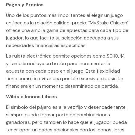
Pagos y Precios
Uno de los puntos más importantes al elegir un juego
en línea es la relación calidad-precio. "MyStake Chicken"
ofrece una amplia gama de apuestas para cada tipo de
jugador, lo que facilita su selección adecuada a sus
necesidades financieras específicas.
La ruleta electrónica permite opciones como $0.10, $1,
y también incluye un botón para incrementar la
apuesta con cada paso en el juego. Esta flexibilidad
tiene como fin evitar una posible excesiva exposición
financiera en un momento determinado de partida.
Wilds e Iconos Libres
El símbolo del pájaro es a la vez fijo y desencadenante:
siempre puede formar parte de combinaciones
ganadoras, pero también lo hace que el jugador pueda
tener oportunidades adicionales con los iconos libres