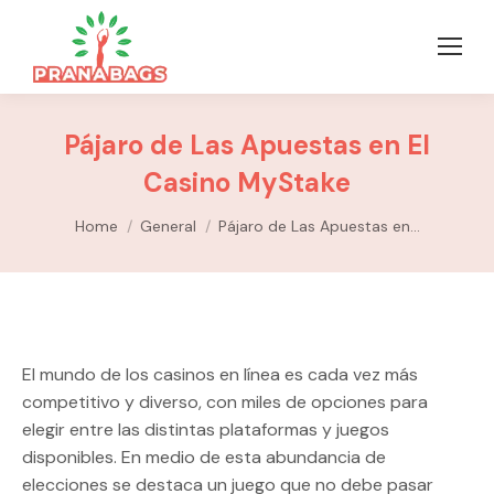
Pájaro de Las Apuestas en El
Casino MyStake
You are here:
Home
General
Pájaro de Las Apuestas en…
El mundo de los casinos en línea es cada vez más
competitivo y diverso, con miles de opciones para
elegir entre las distintas plataformas y juegos
disponibles. En medio de esta abundancia de
elecciones se destaca un juego que no debe pasar