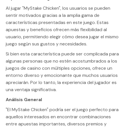
Al jugar "MyStake Chicken", los usuarios se pueden
sentir motivados gracias a la amplia gama de
características presentadas en este juego. Estas
apuestas y beneficios ofrecen más flexibilidad al
usuario, permitiendo elegir cómo desea jugar el mismo
juego según sus gustos y necesidades.
Si bien esta característica puede ser complicada para
algunas personas que no estén acostumbrados a los
juegos de casino con múltiples opciones, ofrece un
entorno diverso y emocionante que muchos usuarios
apreciarán. Por lo tanto, la experiencia del jugador es
una ventaja significativa.
Análisis General
"El MyStake Chicken" podría ser el juego perfecto para
aquellos interesados en encontrar combinaciones
entre apuestas importantes, diversos premios y