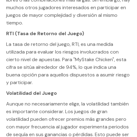
muchos otros jugadores interesados en participar en
juegos de mayor complejidad y diversión al mismo
tiempo.
RTI (Tasa de Retorno del Juego)
La tasa de retorno del juego, RTI, es una medida
utilizada para evaluar los riesgos involucrados con
cierto nivel de apuestas. Para "MyStake Chicken", esta
cifra se sitúa alrededor de 94%, lo que indica una
buena opción para aquellos dispuestos a asumir riesgo
y participar.
Volatilidad del Juego
Aunque no necesariamente elige, la volatilidad también
es importante considerar. Los juegos de gran
volatilidad pueden ofrecer premios más grandes pero
con mayor frecuencia al jugador experimenta periodos
de sequía en sus ganancias o pérdidas. Esto puede ser