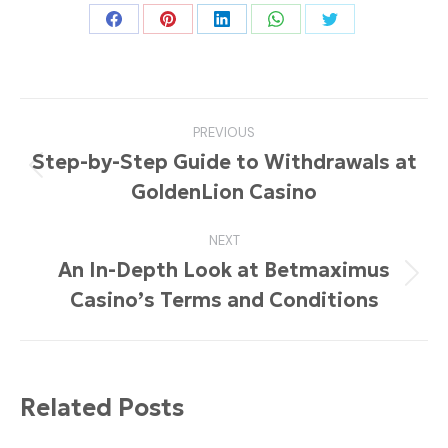
Share
Share
Share
Share
Share
on
on
on
on
on
Facebook
Pinterest
LinkedIn
WhatsApp
Twitter
Post
PREVIOUS
navigation
Step-by-Step Guide to Withdrawals at
Previous
GoldenLion Casino
post:
NEXT
An In-Depth Look at Betmaximus
Next
Casino’s Terms and Conditions
post:
Related Posts