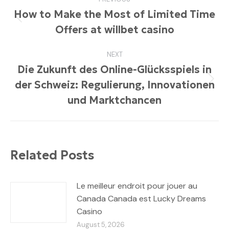
navigation
How to Make the Most of Limited Time
Previous
Offers at willbet casino
post:
NEXT
Die Zukunft des Online-Glücksspiels in
der Schweiz: Regulierung, Innovationen
Next
post:
und Marktchancen
Related Posts
Le meilleur endroit pour jouer au
Canada Canada est Lucky Dreams
Casino
August 5, 2026