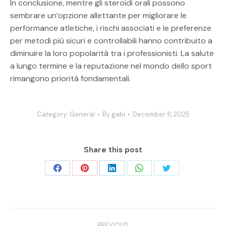
In conclusione, mentre gli steroidi orali possono
sembrare un’opzione allettante per migliorare le
performance atletiche, i rischi associati e le preferenze
per metodi più sicuri e controllabili hanno contribuito a
diminuire la loro popolarità tra i professionisti. La salute
a lungo termine e la reputazione nel mondo dello sport
rimangono priorità fondamentali.
Category:
General
By
gabi
December 11, 2025
Share this post
Share
Share
Share
Share
Share
on
on
on
on
on
Facebook
Pinterest
LinkedIn
WhatsApp
Twitter
Post
PREVIOUS