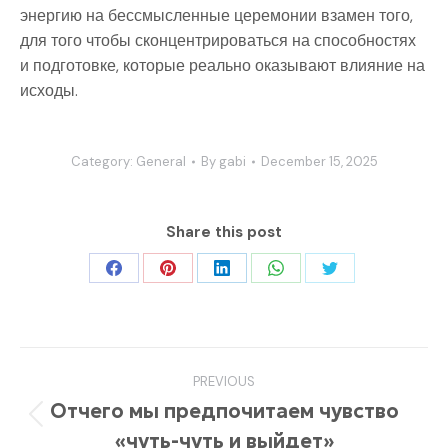
энергию на бессмысленные церемонии взамен того,
для того чтобы сконцентрироваться на способностях
и подготовке, которые реально оказывают влияние на
исходы.
Category:
General
By
gabi
December 15, 2025
Share this post
Share
Share
Share
Share
Share
on
on
on
on
on
Facebook
Pinterest
LinkedIn
WhatsApp
Twitter
Post
PREVIOUS
navigation
Отчего мы предпочитаем чувство
Previous
«чуть-чуть и выйдет»