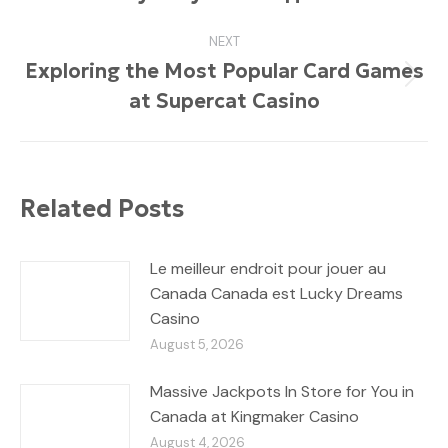
post:
NEXT
Exploring the Most Popular Card Games
Next
at Supercat Casino
post:
Related Posts
Le meilleur endroit pour jouer au
Canada Canada est Lucky Dreams
Casino
August 5, 2026
Massive Jackpots In Store for You in
Canada at Kingmaker Casino
August 4, 2026