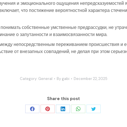
зучения и эмоционального ощущения непредсказуемостей я
 включает, что постижение вероятностной характера стечен
онимать собственные умственные предрассудки, не утрач
инание о запутанности и взаимосвязанности мира.
 между непосредственным переживанием происшествия и е
льствие от внезапных совпадений, не делая при этом серье
Category:
General
By
gabi
December 22, 2025
Share this post
Share
Share
Share
Share
Share
on
on
on
on
on