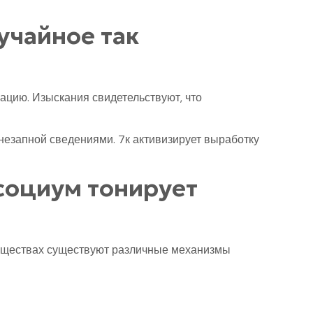
учайное так
ацию. Изыскания свидетельствуют, что
незапной сведениями. 7к активизирует выработку
 социум тонирует
обществах существуют различные механизмы