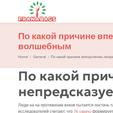
По какой причине вп
волшебным
You are here:
Home
General
По какой причине впечатление непр
По какой при
непредсказу
Люди на на протяжении веков пытается постичь 
исследователей считают, что
7k casino
формирует 