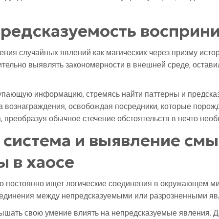
предсказуемость восприни
ения случайных явлений как магических через призму истор
тельно выявлять закономерности в внешней среде, остави
упающую информацию, стремясь найти паттерны и предсказа
ема вознаграждения, освобождая посредники, которые поро
, преобразуя обычное стечение обстоятельств в нечто необ
 система и выявление смы
ы в хаосе
то постоянно ищет логические соединения в окружающем ми
единения между непредсказуемыми или разрозненными яв
вышать свою умение влиять на непредсказуемые явления. 