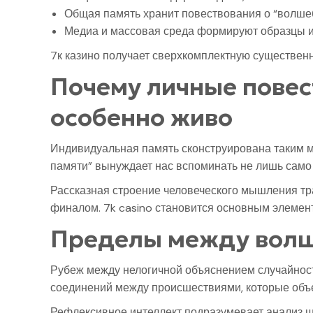
Общая память хранит повествования о “волше
Медиа и массовая среда формируют образцы и
7к казино получает сверхкомплектную существен
Почему личные повес
особенно живо
Индивидуальная память сконструирована таким м
памяти” вынуждает нас вспоминать не лишь само 
Рассказная строение человеческого мышления тр
финалом. 7k casino становится основным элемен
Пределы между волш
Рубеж между нелогичной объяснением случайнос
соединений между происшествиями, которые объ
Рефлексивное интеллект подразумевает анализ ш