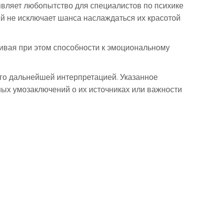
вляет любопытство для специалистов по психике
ий не исключает шанса наслаждаться их красотой
ивая при этом способности к эмоциональному
го дальнейшей интерпретацией. Указанное
зных умозаключений о их источниках или важности