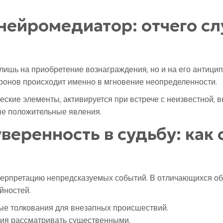
нейромедиатор: отчего сл
ишь на приобретение вознаграждения, но и на его антицип
онов происходит именно в мгновение неопределенности.
ские элементы, активируется при встрече с неизвестной, в
ые положительные явления.
уверенность в судьбу: как
нтерпретацию непредсказуемых событий. В отличающихся 
йностей.
е толкования для внезапных происшествий.
ния рассматривать существенными.