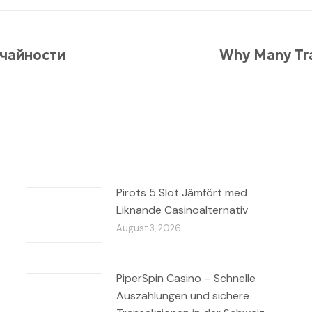
Facebook
Pinterest
LinkedIn
WhatsApp
Twitter
чайности
Why Many Tra
Next
post:
Pirots 5 Slot Jämfört med
Liknande Casinoalternativ
August 3, 2026
PiperSpin Casino – Schnelle
Auszahlungen und sichere