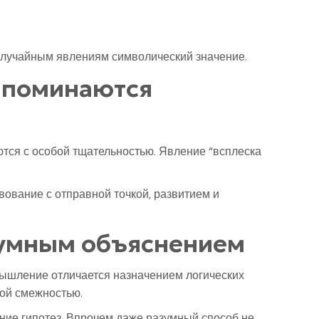
 случайным явлениям символический значение.
апоминаются
тся с особой тщательностью. Явление “всплеска
ование с отправной точкой, развитием и
умным объяснением
ышление отличается назначением логических
ой смежностью.
ние гипотез. Впрочем даже разумный способ не