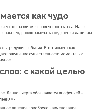
мается как чудо
ического развития человеческого мозга. Наши
ли нам тенденцию замечать соединения даже там,
ть грядущие события. В тот момент как
ждают ощущение существенности момента. 7k
ычное.
слов: с какой целью
ре. Данная черта обозначается апофенией –
лениями.
Данное явление приобрело наименование