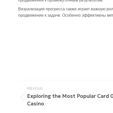
продвижения к промежуточным результатам.
Визуализация прогресса также играет важную рол
продвижение к задаче. Особенно эффективны мет
Post
PREVIOUS
navigation
Exploring the Most Popular Card 
Previous
Casino
post: