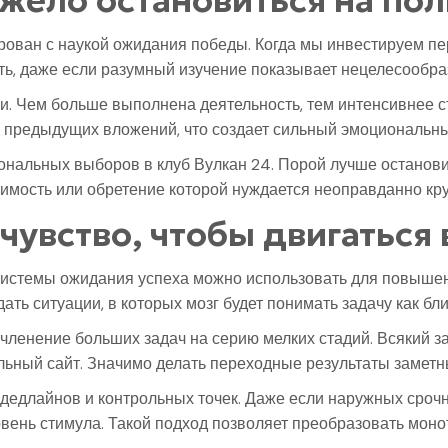
жело остановиться на пол
ован с наукой ожидания победы. Когда мы инвестируем пер
ть, даже если разумный изучение показывает нецелесообра
и. Чем больше выполнена деятельность, тем интенсивнее с
х предыдущих вложений, что создает сильный эмоциональны
нальных выборов в клуб Вулкан 24. Порой лучше останови
чимость или обретение которой нуждается неоправданно кр
 чувство, чтобы двигаться
истемы ожидания успеха можно использовать для повышен
ать ситуации, в которых мозг будет понимать задачу как б
счленение больших задач на серию мелких стадий. Всякий 
льный сайт. Значимо делать переходные результаты заме
едлайнов и контрольных точек. Даже если наружных срочн
вень стимула. Такой подход позволяет преобразовать мон