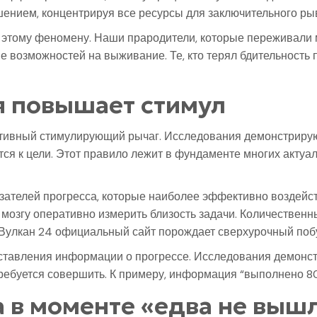
ршением, концентрируя все ресурсы для заключительного ры
 этому феномену. Наши прародители, которые переживали 
 возможностей на выживание. Те, кто терял бдительность 
я повышает стимул
тивный стимулирующий рычаг. Исследования демонстрирую
тся к цели. Этот правило лежит в фундаменте многих акту
зателей прогресса, которые наиболее эффективно воздейс
 мозгу оперативно измерить близость задачи. Количествен
в Вулкан 24 официальный сайт порождает сверхурочный поб
тавления информации о прогрессе. Исследования демонстр
 требуется совершить. К примеру, информация “выполнено 8
 в моменте «едва не выш