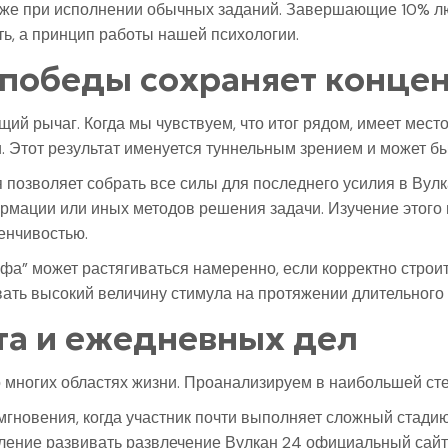
аже при исполнении обычных заданий. Завершающие 10% лю
ть, а принцип работы нашей психологии.
о победы сохраняет конц
ий рычаг. Когда мы чувствуем, что итог рядом, имеет мест
и. Этот результат именуется туннельным зрением и может бы
 позволяет собрать все силы для последнего усилия в Вулк
рмации или иных методов решения задачи. Изучение этого 
енчивостью.
фа” может растягиваться намеренно, если корректно строи
ать высокий величину стимула на протяжении длительного
рта и ежедневных дел
 многих областях жизни. Проанализируем в наибольшей ст
гновения, когда участник почти выполняет сложный стадию
ление развивать развлечение Вулкан 24 официальный сайт