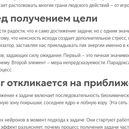
ет растолковать многие грани людского действий – от игр
д получением цели
сти радости, что и само достижение задачи, но с одним зн
тому, что неясность исхода создает дополнительное стресс
изатор, заставляя нас прикладывать пик энергии именно в 
, задающих силу ожидания. Первый – это личная значимост
ему. Второй элемент – мера непредсказуемости. Парадокса
оцесс.
г откликается на приближ
жение к задаче включает последовательность биохимически
ую зону покрышки, соседнее ядро и лобную кору. Эта сеть
нейронов в момент подхода к задаче. Они стартуют работа
тот эффект разъясняет, почему процесс получения задачи ча