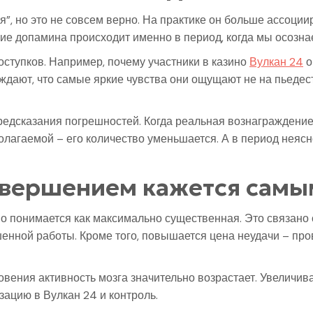
, но это не совсем верно. На практике он больше ассоции
 допамина происходит именно в период, когда мы осознаем,
оступков. Например, почему участники в казино
Вулкан 24
о
ждают, что самые яркие чувства они ощущают не на пьед
редсказания погрешностей. Когда реальная вознаграждение
агаемой – его количество уменьшается. А в период неяснос
завершением кажется сам
но понимается как максимально существенная. Это связано
енной работы. Кроме того, повышается цена неудачи – про
ения активность мозга значительно возрастает. Увеличивае
зацию в Вулкан 24 и контроль.