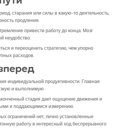
пути
иод, старания или силы в какую-то деятельность,
зность продления.
тремление привести работу до конца. Мозг
й неудобство.
ться и переоценить стратегию, чем упорно
упных расходов.
 вперед
ия индивидуальной продуктивности. Главная
лизкую и выполнимую.
законченный стадия дает ощущение движения и
тными и поддающимися измерению.
ых ограничений нет, лично установленные
отонную работу в интересный ход беспрерывного