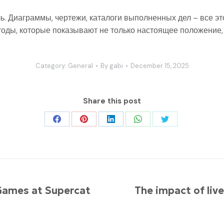
ь. Диаграммы, чертежи, каталоги выполненных дел – все э
оды, которые показывают не только настоящее положение, 
Category:
General
By
gabi
December 15, 2025
Share this post
Share
Share
Share
Share
Share
on
on
on
on
on
Facebook
Pinterest
LinkedIn
WhatsApp
Twitter
Games at Supercat
The impact of liv
Next
post: