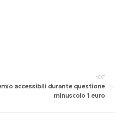
NEXT
emio accessibili durante questione
minuscolo 1 euro