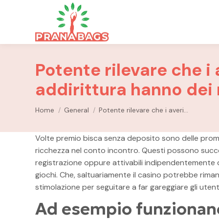
Potente rilevare che i 
addirittura hanno dei 
You are here:
Home
General
Potente rilevare che i averi…
Volte premio bisca senza deposito sono delle promo
ricchezza nel conto incontro. Questi possono succe
registrazione oppure attivabili indipendentemente d
giochi. Che, saltuariamente il casino potrebbe riman
stimolazione per seguitare a far gareggiare gli utent
Ad esempio funzionano