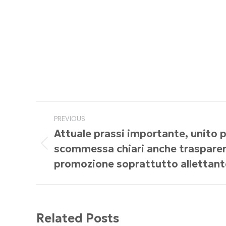
Post
PREVIOUS
navigation
Attuale prassi importante, unito pe
scommessa chiari anche trasparent
Previous
post:
promozione soprattutto allettant
Related Posts