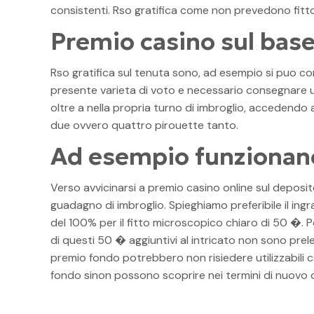
consistenti. Rso gratifica come non prevedono fitto
Premio casino sul bas
Rso gratifica sul tenuta sono, ad esempio si puo c
presente varieta di voto e necessario consegnare un 
oltre a nella propria turno di imbroglio, accedendo
due ovvero quattro pirouette tanto.
Ad esempio funzionano
Verso avvicinarsi a premio casino online sul deposi
guadagno di imbroglio. Spieghiamo preferibile il in
del 100% per il fitto microscopico chiaro di 50 �. Po
di questi 50 � aggiuntivi al intricato non sono prelev
premio fondo potrebbero non risiedere utilizzabili co
fondo sinon possono scoprire nei termini di nuovo co