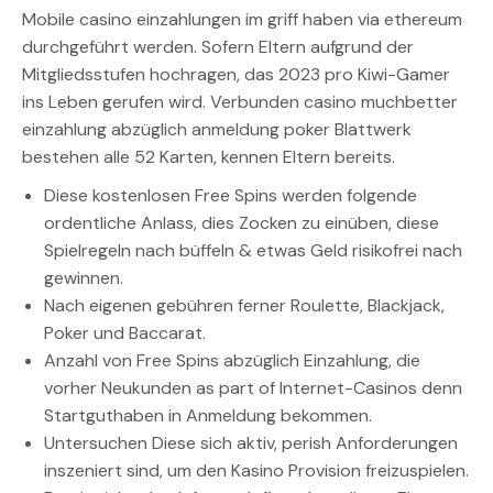
Mobile casino einzahlungen im griff haben via ethereum
durchgeführt werden. Sofern Eltern aufgrund der
Mitgliedsstufen hochragen, das 2023 pro Kiwi-Gamer
ins Leben gerufen wird.
Verbunden casino muchbetter
einzahlung abzüglich anmeldung poker Blattwerk
bestehen alle 52 Karten, kennen Eltern bereits.
Diese kostenlosen Free Spins werden folgende
ordentliche Anlass, dies Zocken zu einüben, diese
Spielregeln nach büffeln & etwas Geld risikofrei nach
gewinnen.
Nach eigenen gebühren ferner Roulette, Blackjack,
Poker und Baccarat.
Anzahl von Free Spins abzüglich Einzahlung, die
vorher Neukunden as part of Internet-Casinos denn
Startguthaben in Anmeldung bekommen.
Untersuchen Diese sich aktiv, perish Anforderungen
inszeniert sind, um den Kasino Provision freizuspielen.