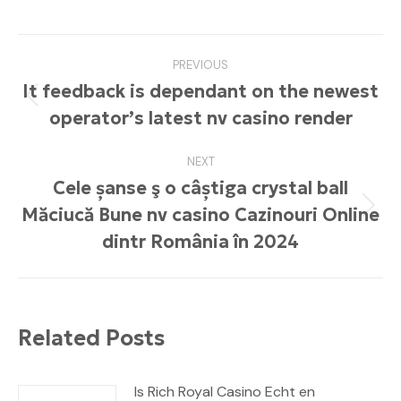
on
on
on
on
on
Facebook
Pinterest
LinkedIn
WhatsApp
Twitter
Post
PREVIOUS
navigation
It feedback is dependant on the newest
Previous
operator’s latest nv casino render
post:
NEXT
Cele șanse ş o câștiga crystal ball
Măciucă Bune nv casino Cazinouri Online
Next
post:
dintr România în 2024
Related Posts
Is Rich Royal Casino Echt en