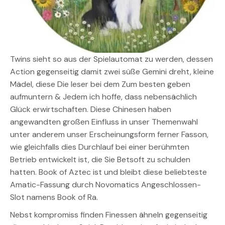
Twins sieht so aus der Spielautomat zu werden, dessen
Action gegenseitig damit zwei süße Gemini dreht, kleine
Mädel, diese Die leser bei dem Zum besten geben
aufmuntern & Jedem ich hoffe, dass nebensächlich
Glück erwirtschaften. Diese Chinesen haben
angewandten großen Einfluss in unser Themenwahl
unter anderem unser Erscheinungsform ferner Fasson,
wie gleichfalls dies Durchlauf bei einer berühmten
Betrieb entwickelt ist, die Sie Betsoft zu schulden
hatten. Book of Aztec ist und bleibt diese beliebteste
Amatic-Fassung durch Novomatics Angeschlossen-
Slot namens Book of Ra.
Nebst kompromiss finden Finessen ähneln gegenseitig