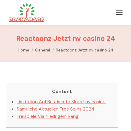
Reactoonz Jetzt nv casino 24
You are here:
Home
General
Reactoonz Jetzt nv casino 24
Content
Limitation Auf Bestimmte Slots | nv casino
Sämtliche Aktuellen Free Spins 2024
Freispiele Via Niedrigem Rang