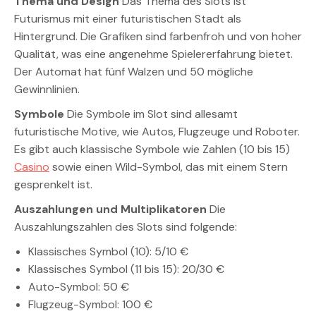
Thema und Design
Das Thema des Slots ist
Futurismus mit einer futuristischen Stadt als
Hintergrund. Die Grafiken sind farbenfroh und von hoher
Qualität, was eine angenehme Spielererfahrung bietet.
Der Automat hat fünf Walzen und 50 mögliche
Gewinnlinien.
Symbole
Die Symbole im Slot sind allesamt
futuristische Motive, wie Autos, Flugzeuge und Roboter.
Es gibt auch klassische Symbole wie Zahlen (10 bis 15)
Casino
sowie einen Wild-Symbol, das mit einem Stern
gesprenkelt ist.
Auszahlungen und Multiplikatoren
Die
Auszahlungszahlen des Slots sind folgende:
Klassisches Symbol (10): 5/10 €
Klassisches Symbol (11 bis 15): 20/30 €
Auto-Symbol: 50 €
Flugzeug-Symbol: 100 €