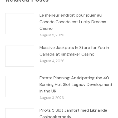
Le meilleur endroit pour jouer au
Canada Canada est Lucky Dreams
Casino
August 5, 2026
Massive Jackpots In Store for You in
Canada at Kingmaker Casino
August 4, 2026
Estate Planning: Anticipating the 40
Burning Hot Slot Legacy Development
in the UK
August 3, 2026
Pirots 5 Slot Jämfört med Liknande
Casinoalternativ