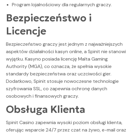
Program lojalnościowy dla regularnych graczy.
Bezpieczeństwo i
Licencje
Bezpieczeństwo graczy jest jednym z najważniejszych
aspektów działalności kasyn online, a Spinit nie stanowi
wyjątku. Kasyno posiada licencję Malta Gaming
Authority (MGA), co oznacza, że spełnia wysokie
standardy bezpieczeństwa oraz uczciwości gier.
Dodatkowo, Spinit stosuje nowoczesne technologie
szyfrowania SSL, co zapewnia ochronę danych
osobowych i finansowych graczy.
Obsługa Klienta
Spinit Casino zapewnia wysoki poziom obsługi klienta,
oferując wsparcie 24/7 przez czat na żywo, e-mail oraz