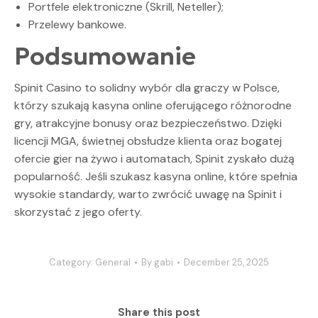
Portfele elektroniczne (Skrill, Neteller);
Przelewy bankowe.
Podsumowanie
Spinit Casino to solidny wybór dla graczy w Polsce,
którzy szukają kasyna online oferującego różnorodne
gry, atrakcyjne bonusy oraz bezpieczeństwo. Dzięki
licencji MGA, świetnej obsłudze klienta oraz bogatej
ofercie gier na żywo i automatach, Spinit zyskało dużą
popularność. Jeśli szukasz kasyna online, które spełnia
wysokie standardy, warto zwrócić uwagę na Spinit i
skorzystać z jego oferty.
Category:
General
By
gabi
December 25, 2025
Share this post