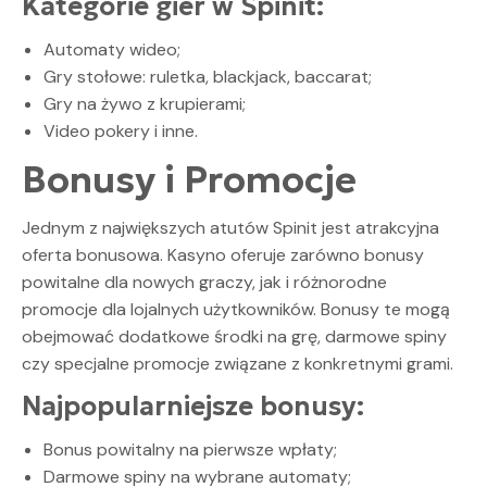
Kategorie gier w Spinit:
Automaty wideo;
Gry stołowe: ruletka, blackjack, baccarat;
Gry na żywo z krupierami;
Video pokery i inne.
Bonusy i Promocje
Jednym z największych atutów Spinit jest atrakcyjna
oferta bonusowa. Kasyno oferuje zarówno bonusy
powitalne dla nowych graczy, jak i różnorodne
promocje dla lojalnych użytkowników. Bonusy te mogą
obejmować dodatkowe środki na grę, darmowe spiny
czy specjalne promocje związane z konkretnymi grami.
Najpopularniejsze bonusy:
Bonus powitalny na pierwsze wpłaty;
Darmowe spiny na wybrane automaty;