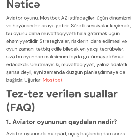
Nəticə
Aviator oyunu, Mostbet AZ istifadəçiləri üçün dinamizmi
və həyəcanı bir araya gətirir. Sürətli sessiyalar keçirmək,
bu oyunu daha müvəffəqiyyətli hala gətirmək üçün
əhəmiyyətlidir. Strategiyalar, risklərin idarə edilməsi və
oyun zamanı tətbiq edilə biləcək ən yaxşı təcrübələr,
sizə bu oyundan maksimum fayda götürməyə kömək
edəcəkdir. Unutmayın ki, müvəffəqiyyət, yalnız ədalətli
şansa deyil, eyni zamanda düzgün planlaşdırmaya da
bağlıdır. Uğurlar!
Mostbet
Tez-tez verilən suallar
(FAQ)
1. Aviator oyununun qaydaları nədir?
Aviator oyununda məqsəd, uçuş başlandıqdan sonra