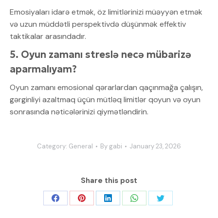
Emosiyaları idarə etmək, öz limitlərinizi müəyyən etmək
və uzun müddətli perspektivdə düşünmək effektiv
taktikalar arasındadır.
5. Oyun zamanı streslə necə mübarizə
aparmalıyam?
Oyun zamanı emosional qərarlardan qaçınmağa çalışın,
gərginliyi azaltmaq üçün mütləq limitlər qoyun və oyun
sonrasında nəticələrinizi qiymətləndirin.
Category:
General
By
gabi
January 23, 2026
Share this post
Share
Share
Share
Share
Share