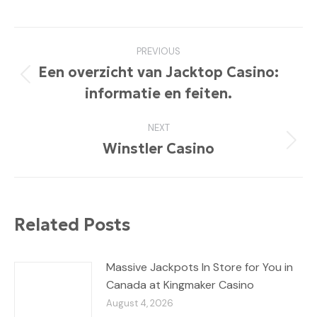
on
on
on
on
on
Facebook
Pinterest
LinkedIn
WhatsApp
Twitter
Post
PREVIOUS
navigation
Een overzicht van Jacktop Casino:
Previous
informatie en feiten.
post:
NEXT
Winstler Casino
Next
post:
Related Posts
Massive Jackpots In Store for You in
Canada at Kingmaker Casino
August 4, 2026