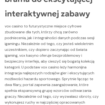
interaktywnej zabawy
vox casino to futurystyczne miejsce cyfrowe
zbudowane dla tych, którzy chcą zarówno
podniecenia, jak i integralności danych podczas sesji
igamingu. Niezależnie od tego, czy jesteś wieloletnim
uczestnikiem, czy dopiero zaczynając od świata
igaming, vox kasyno oferuje bezproblemowy i
bezpieczny interfejs, aby cieszyć się bogatą kolekcją
kategorii. U podstaw vox casino leży harmonijna
integracja najlepszych rodzajów gier i ekscytujących
możliwości hazardu sportowego. Sprytnie łącząc te
dwa filary, portal zapewnia zaangażowanie, które
spełnia ekspansywną grupę wzorców odtwarzania
graczy. Niezależnie od tego, czy wyzwalasz obroty, czy
wykonujesz ruchy w najczęściej opracowanych