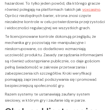
hazardowi. To tylko jeden powód, dla którego gracze
również polegają na platformach takich jak
voxcasino
.
Oprócz niezbędnych barier, strona znosi częste
niezależne kontrole w celu potwierdzenia przejrzystości
i widoczności regulacyjnej we wszystkich grach.
Te licencjonowane kontrole dokonują przeglądu, że
mechanika gry pozostają nie-manipulacyjne i
nieskorrupowane, co dodatkowo wzmacniają
uczciwość produktu. Zasady zarządzania informacjami
są również udostępniane publicznie, co daje gościom
pełną świadomość w zakresie przetwarzania i
zabezpieczenia ich szczegółów. Kroki weryfikacji
pomagają zaprzestać podszywania się i promować
bezpieczniejszą społeczność gry.
Razem systemy te ustanawiają zaufany system
sieciowy, w którym gry i zaufanie idą w parze.