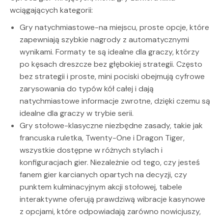
wciągających kategorii:
Gry natychmiastowe-na miejscu, proste opcje, które
zapewniają szybkie nagrody z automatycznymi
wynikami. Formaty te są idealne dla graczy, którzy
po kęsach dreszcze bez głębokiej strategii. Często
bez strategii i proste, mini pociski obejmują cyfrowe
zarysowania do typów kół całej i dają
natychmiastowe informacje zwrotne, dzięki czemu są
idealne dla graczy w trybie serii.
Gry stołowe-klasyczne niezbędne zasady, takie jak
francuska ruletka, Twenty-One i Dragon Tiger,
wszystkie dostępne w różnych stylach i
konfiguracjach gier. Niezależnie od tego, czy jesteś
fanem gier karcianych opartych na decyzji, czy
punktem kulminacyjnym akcji stołowej, tabele
interaktywne oferują prawdziwą wibracje kasynowe
z opcjami, które odpowiadają zarówno nowicjuszy,