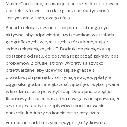
MasterCard i inne, transakcje iban i szeroko stosowane
portfele cyfrowe – co daje graczom elastyczność
korzystania z tego, czego ufają.
Ponadto zlokalizowane opcje płatności mogą być
aktywne, aby odpowiadać użytkownikom w strefach
geograficznych, w tym u tych, którzy korzystają z
jednostek pieniężnych UE. Dodatki do pieniędzy są
dostępne od razu, co pozwala rozpocząć zakłady bez
problemów. Z drugiej strony wypłaty są szybko
przetwarzane, aby upewnić się, że gracze z
prawdziwych pieniędzy otrzymają swoje wypłaty w
ciągu kilku godzin, a większość żądań jest wykonywana
w krótkim czasie po weryfikacji. Dostępne przegląd
finansowych i jasne narzędzia nawigacyjne sprawiają, że
szybkie jest audyt przepływów i monitorowanie
bankrolla funduszy na koncie przez cały czas.
vox casino nadal utrzymuje wygodę użytkownika,