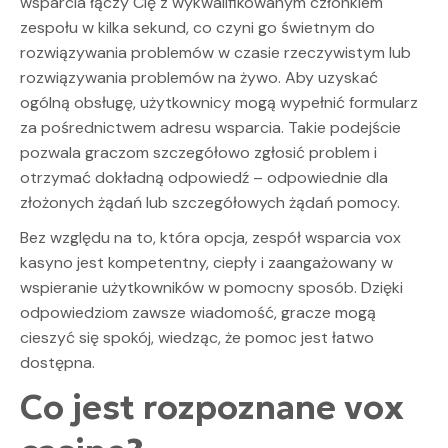
wsparcia łączy Cię z wykwalifikowanym członkiem
zespołu w kilka sekund, co czyni go świetnym do
rozwiązywania problemów w czasie rzeczywistym lub
rozwiązywania problemów na żywo. Aby uzyskać
ogólną obsługę, użytkownicy mogą wypełnić formularz
za pośrednictwem adresu wsparcia. Takie podejście
pozwala graczom szczegółowo zgłosić problem i
otrzymać dokładną odpowiedź – odpowiednie dla
złożonych żądań lub szczegółowych żądań pomocy.
Bez względu na to, która opcja, zespół wsparcia vox
kasyno jest kompetentny, ciepły i zaangażowany w
wspieranie użytkowników w pomocny sposób. Dzięki
odpowiedziom zawsze wiadomość, gracze mogą
cieszyć się spokój, wiedząc, że pomoc jest łatwo
dostępna.
Co jest rozpoznane vox