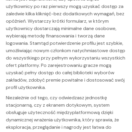
użytkownicy po raz pierwszy mogą uzyskać dostęp za
zaledwie kilka kliknięć-bez dodatkowych wymagań, bez
opóźnień. Wystarczy krótki formularz, w którym
użytkownicy dostarczają minimalne dane osobowe,
wybierają metodę finansowania i tworzą dane
logowania. Stamtąd potwierdzenie profilu jest szybkie,
umożliwiając nowym członkom natychmiastowe dostęp
do wszystkiego przy pełnym wykorzystaniu wszystkich
ofert platformy. Po zarejestrowaniu gracze mogą
uzyskać pełny dostęp do całej biblioteki wyborów
zakładów, zdobyć premie powitalne i dostosować swój
profil użytkownika.
Niezależnie od tego, czy odwiedzasz jednostkę
stacjonarną, czy z ekranem dotykowym, system
obsługuje użyteczność międzyplatformową dzięki
dynamicznej wrażenia użytkownika, który sprawia, że ​​
eksploracja, przeglądanie i nagrody jest łatwa do