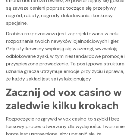
strona dostarcza również, że powtarzający się goście
są zawsze cenieni poprzez toczące się przepływy
nagród, rabaty, nagrody doładowania i konkursy
specjalne.
Drabina rozpoznawcza jest zaprojektowana w celu
rozpoznania twoich nawyków lojalnościowych i gier.
Gdy użytkownicy wspinają się w szeregi, wyzwalają
odblokowane zyski, w tym niestandardowe promocje i
przyspieszone prowadzenie. Ta postępowa struktura
uznania gracza utrzymuje emocje przy życiu i sprawia,
że ​​każdy zakład jest satysfakcjonujący.
Zacznij od vox casino w
zaledwie kilku krokach
Rozpoczęcie rozgrywki w vox casino to szybki i bez
fussowy proces utworzony dla wydajności. Tworzenie
konta jest usprawnione, aby upewnić się, że