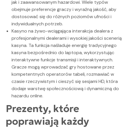
jak i zaawansowanym hazardowi. Wiele typów
obejmuje preferencje graczy i wyraźną jakość, aby
dostosować się do różnych poziomów ufności i
indywidualnych potrzeb.
Kasyno na żywo-wciągająca interakcja dealera z
profesjonalnymi dealerami i wysokiej jakości scenerią
kasyna. Ta funkcja naśladuje energię tradycyjnego
kasyna bezpośrednio do laptopa, wykorzystując
interaktywne funkcje transmisji i interaktywnych.
Gracze mogą wprowadzać gry hostowane przez
kompetentnych operatorów tabeli, rozmawiać w
czasie rzeczywistym i cieszyć się sesjami HD, która
dodaje warstwę społecznościową i dynamiczną do
hazardu online.
Prezenty, które
poprawiają każdy