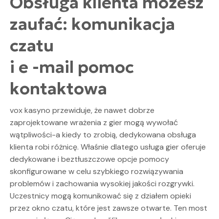
Obsługa klienta możesz
zaufać: komunikacja
czatu
i e -mail pomoc
kontaktowa
vox kasyno przewiduje, że nawet dobrze
zaprojektowane wrażenia z gier mogą wywołać
wątpliwości-a kiedy to zrobią, dedykowana obsługa
klienta robi różnicę. Właśnie dlatego usługa gier oferuje
dedykowane i beztłuszczowe opcje pomocy
skonfigurowane w celu szybkiego rozwiązywania
problemów i zachowania wysokiej jakości rozgrywki.
Uczestnicy mogą komunikować się z działem opieki
przez okno czatu, które jest zawsze otwarte. Ten most