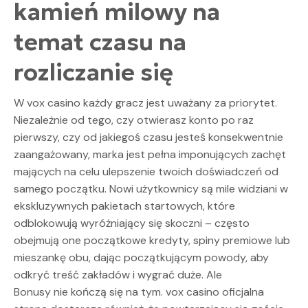
kamień milowy na
temat czasu na
rozliczanie się
W vox casino każdy gracz jest uważany za priorytet.
Niezależnie od tego, czy otwierasz konto po raz
pierwszy, czy od jakiegoś czasu jesteś konsekwentnie
zaangażowany, marka jest pełna imponujących zachęt
mających na celu ulepszenie twoich doświadczeń od
samego początku. Nowi użytkownicy są mile widziani w
ekskluzywnych pakietach startowych, które
odblokowują wyróżniający się skoczni – często
obejmują one początkowe kredyty, spiny premiowe lub
mieszankę obu, dając początkującym powody, aby
odkryć treść zakładów i wygrać duże. Ale
Bonusy nie kończą się na tym. vox casino oficjalna