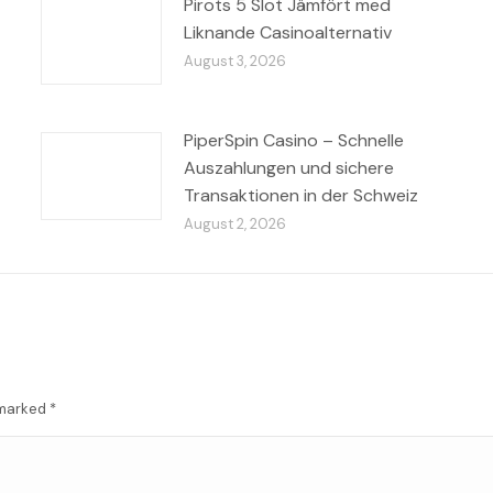
Pirots 5 Slot Jämfört med
Liknande Casinoalternativ
August 3, 2026
PiperSpin Casino – Schnelle
Auszahlungen und sichere
Transaktionen in der Schweiz
August 2, 2026
e marked
*