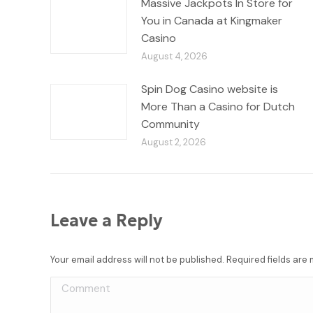
Massive Jackpots In Store for
You in Canada at Kingmaker
Casino
August 4, 2026
Spin Dog Casino website is
More Than a Casino for Dutch
Community
August 2, 2026
Leave a Reply
Your email address will not be published. Required fields ar
Comment