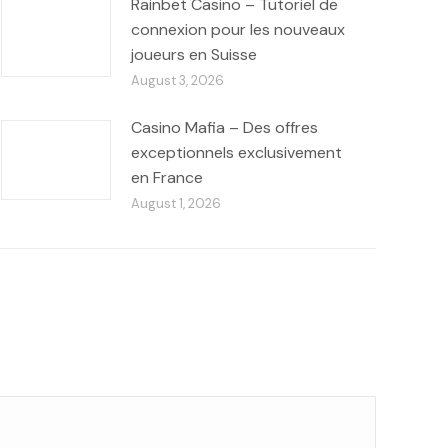
Rainbet Casino – Tutoriel de
connexion pour les nouveaux
joueurs en Suisse
August 3, 2026
Casino Mafia – Des offres
exceptionnels exclusivement
en France
August 1, 2026