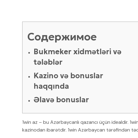
Содержимое
Bukmeker xidmətləri və
tələblər
Kazino və bonuslar
haqqında
Əlavə bonuslar
1win az – bu Azərbaycanlı qazancı üçün idealdir. 
kazinodan ibarətdir. 1win Azərbaycan tərəfindən təqdi