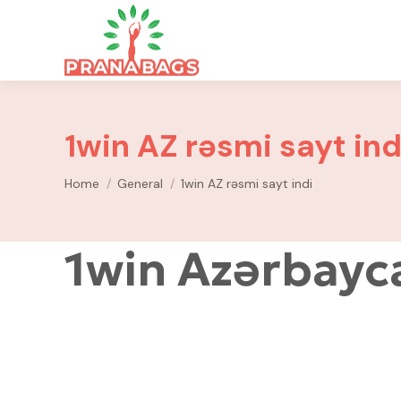
1win AZ rəsmi sayt ind
You are here:
Home
General
1win AZ rəsmi sayt indi
1win Azərbayc