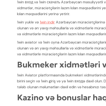
1win вход və 1win скачать Azərbaycan məsuliyyətli və
xidmətlər, müraciətçilərin lazım kılan məqsədlərini y
kılan məqsədlərini yerinə yetirir.
1win yukle və
1win indir
Azərbaycan müraciətçilərinə ə
olunan və ən yaxşı məhsullarla və xidmətlərle müraci
və xidmətlərle müraciətçilərin lazım kılan məqsədlərini
1win aviator və 1win oyna Azərbaycan müraciətçilərin
olunan və ən yaxşı məhsullarla və xidmətlərle müraci
və xidmətlərle müraciətçilərin lazım kılan məqsədlərini
Bukmeker xidmətləri v
1win Aviator platformasında bukmekeri xidmətlərindən
birini seçin və 1win giriş və ya 1win входa daxil olu
tələb olunan məlumatları daxil edin və hesabınızı tə
Kazino və bonuslar ha