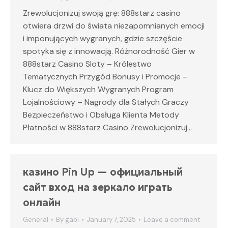
Zrewolucjonizuj swoją grę: 888starz casino
otwiera drzwi do świata niezapomnianych emocji
i imponujących wygranych, gdzie szczęście
spotyka się z innowacją. Różnorodność Gier w
888starz Casino Sloty – Królestwo
Tematycznych Przygód Bonusy i Promocje –
Klucz do Większych Wygranych Program
Lojalnościowy – Nagrody dla Stałych Graczy
Bezpieczeństwo i Obsługa Klienta Metody
Płatności w 888starz Casino Zrewolucjonizuj…
казино Pin Up — официальный
сайт вход на зеркало играть
онлайн
General
By
gabi
January 7, 2025
Leave a comment