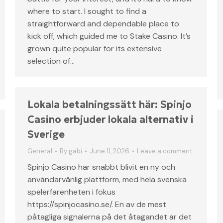
where to start. I sought to find a
straightforward and dependable place to
kick off, which guided me to Stake Casino. It’s
grown quite popular for its extensive
selection of…
Lokala betalningssätt här: Spinjo
Casino erbjuder lokala alternativ i
Sverige
General
By
gabi
June 11, 2026
Leave a comment
Spinjo Casino har snabbt blivit en ny och
användarvänlig plattform, med hela svenska
spelerfarenheten i fokus
https://spinjocasino.se/. En av de mest
påtagliga signalerna på det åtagandet är det