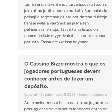
tämän ja on rakentanut turvallisuuskulttuurin,
joka alkaa jo tilin luonnin hetkellä. Suomalaisille
pelaajille tarjottava alusta noudattaa tiukkoja
kansainvälisiä vaatimuksia ja Maltan
pelilisenssin ehtoja. Tässä turvallisuus on
enemmän kuin myyntivaltti – se on toiminnan
perusta. Tässä artikkelissa käymme…
O Cassino Bizzo mostra o que os
jogadores portugueses devem
conhecer antes de fazer um
depósito.
General
By
gabi
June 11, 2026
Leave a comment
Ao examinarmos o bizzo casino, os jogadores
portugueses devem ser cuidadosos antes de