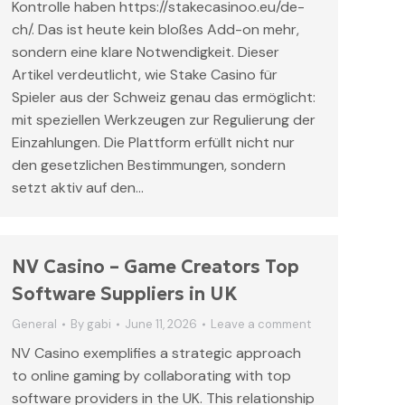
Kontrolle haben https://stakecasinoo.eu/de-
ch/. Das ist heute kein bloßes Add-on mehr,
sondern eine klare Notwendigkeit. Dieser
Artikel verdeutlicht, wie Stake Casino für
Spieler aus der Schweiz genau das ermöglicht:
mit speziellen Werkzeugen zur Regulierung der
Einzahlungen. Die Plattform erfüllt nicht nur
den gesetzlichen Bestimmungen, sondern
setzt aktiv auf den…
NV Casino – Game Creators Top
Software Suppliers in UK
General
By
gabi
June 11, 2026
Leave a comment
NV Casino exemplifies a strategic approach
to online gaming by collaborating with top
software providers in the UK. This relationship