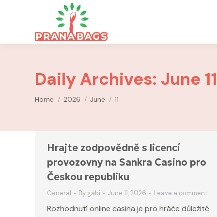
Daily Archives:
June 1
You are here:
Home
2026
June
11
Hrajte zodpovědně s licencí
provozovny na Sankra Casino pro
Českou republiku
General
By
gabi
June 11, 2026
Leave a comment
Rozhodnutí online casina je pro hráče důležité