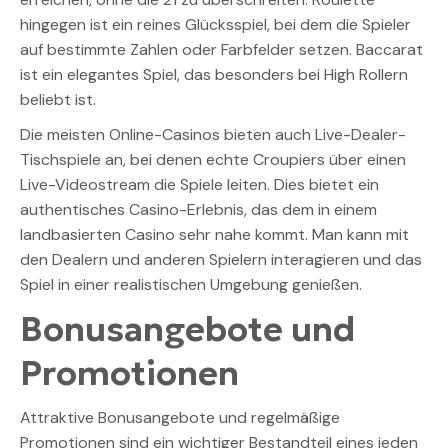
hingegen ist ein reines Glücksspiel, bei dem die Spieler
auf bestimmte Zahlen oder Farbfelder setzen. Baccarat
ist ein elegantes Spiel, das besonders bei High Rollern
beliebt ist.
Die meisten Online-Casinos bieten auch Live-Dealer-
Tischspiele an, bei denen echte Croupiers über einen
Live-Videostream die Spiele leiten. Dies bietet ein
authentisches Casino-Erlebnis, das dem in einem
landbasierten Casino sehr nahe kommt. Man kann mit
den Dealern und anderen Spielern interagieren und das
Spiel in einer realistischen Umgebung genießen.
Bonusangebote und
Promotionen
Attraktive Bonusangebote und regelmäßige
Promotionen sind ein wichtiger Bestandteil eines jeden