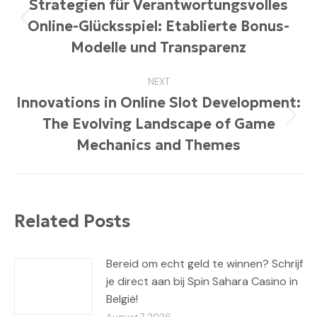
navigation
Strategien für Verantwortungsvolles
Online-Glücksspiel: Etablierte Bonus-
Previous
post:
Modelle und Transparenz
NEXT
Innovations in Online Slot Development:
The Evolving Landscape of Game
Next
post:
Mechanics and Themes
Related Posts
Bereid om echt geld te winnen? Schrijf
je direct aan bij Spin Sahara Casino in
België!