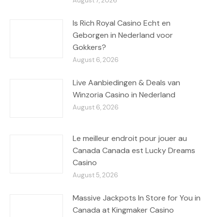
August 7, 2026
Is Rich Royal Casino Echt en
Geborgen in Nederland voor
Gokkers?
August 6, 2026
Live Aanbiedingen & Deals van
Winzoria Casino in Nederland
August 6, 2026
Le meilleur endroit pour jouer au
Canada Canada est Lucky Dreams
Casino
August 5, 2026
Massive Jackpots In Store for You in
Canada at Kingmaker Casino