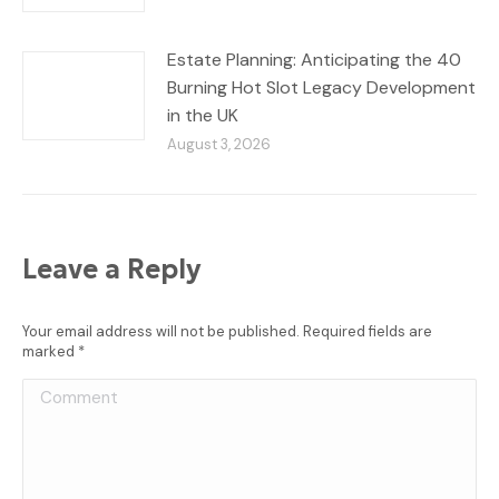
Estate Planning: Anticipating the 40
Burning Hot Slot Legacy Development
in the UK
August 3, 2026
Leave a Reply
Your email address will not be published. Required fields are
marked
*
Comment