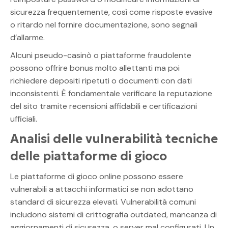
sicurezza frequentemente, così come risposte evasive
o ritardo nel fornire documentazione, sono segnali
d’allarme.
Alcuni pseudo-casinò o piattaforme fraudolente
possono offrire bonus molto allettanti ma poi
richiedere depositi ripetuti o documenti con dati
inconsistenti. È fondamentale verificare la reputazione
del sito tramite recensioni affidabili e certificazioni
ufficiali.
Analisi delle vulnerabilità tecniche
delle piattaforme di gioco
Le piattaforme di gioco online possono essere
vulnerabili a attacchi informatici se non adottano
standard di sicurezza elevati. Vulnerabilità comuni
includono sistemi di crittografia outdated, mancanza di
aggiornamenti di sicurezza, o server mal configurati. Un