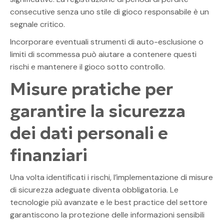
consecutive senza uno stile di gioco responsabile è un
segnale critico.
Incorporare eventuali strumenti di auto-esclusione o
limiti di scommessa può aiutare a contenere questi
rischi e mantenere il gioco sotto controllo.
Misure pratiche per
garantire la sicurezza
dei dati personali e
finanziari
Una volta identificati i rischi, l’implementazione di misure
di sicurezza adeguate diventa obbligatoria. Le
tecnologie più avanzate e le best practice del settore
garantiscono la protezione delle informazioni sensibili