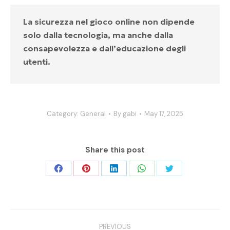
La sicurezza nel gioco online non dipende
solo dalla tecnologia, ma anche dalla
consapevolezza e dall’educazione degli
utenti.
Category:
General
By
gabi
May 17, 2025
Share this post
Share
Share
Share
Share
Share
on
on
on
on
on
Facebook
Pinterest
LinkedIn
WhatsApp
Twitter
Post
PREVIOUS