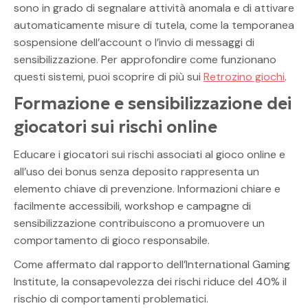
sono in grado di segnalare attività anomala e di attivare
automaticamente misure di tutela, come la temporanea
sospensione dell’account o l’invio di messaggi di
sensibilizzazione. Per approfondire come funzionano
questi sistemi, puoi scoprire di più sui
Retrozino giochi
.
Formazione e sensibilizzazione dei
giocatori sui rischi online
Educare i giocatori sui rischi associati al gioco online e
all’uso dei bonus senza deposito rappresenta un
elemento chiave di prevenzione. Informazioni chiare e
facilmente accessibili, workshop e campagne di
sensibilizzazione contribuiscono a promuovere un
comportamento di gioco responsabile.
Come affermato dal rapporto dell’International Gaming
Institute, la consapevolezza dei rischi riduce del 40% il
rischio di comportamenti problematici.