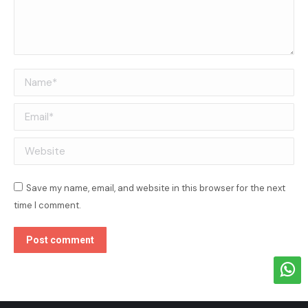
Name *
Email *
Website
Save my name, email, and website in this browser for the next
time I comment.
Post comment