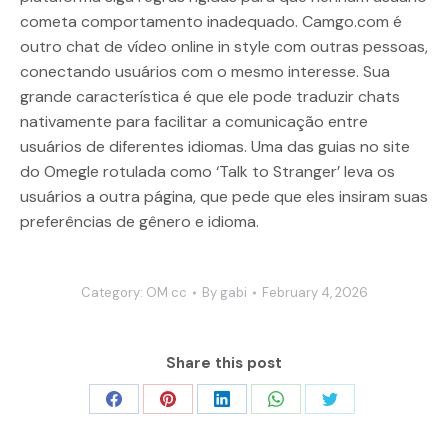
cometa comportamento inadequado. Camgo.com é
outro chat de vídeo online in style com outras pessoas,
conectando usuários com o mesmo interesse. Sua
grande característica é que ele pode traduzir chats
nativamente para facilitar a comunicação entre
usuários de diferentes idiomas. Uma das guias no site
do Omegle rotulada como ‘Talk to Stranger’ leva os
usuários a outra página, que pede que eles insiram suas
preferências de gênero e idioma.
Category:
OM cc
By
gabi
February 4, 2026
Share this post
Share
Share
Share
Share
Share
on
on
on
on
on