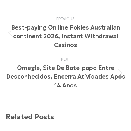
Facebook
Pinterest
LinkedIn
WhatsApp
Twitter
Post
PREVIOUS
navigation
Best-paying On line Pokies Australian
continent 2026, Instant Withdrawal
Previous
post:
Casinos
NEXT
Omegle, Site De Bate-papo Entre
Desconhecidos, Encerra Atividades Após
Next
post:
14 Anos
Related Posts