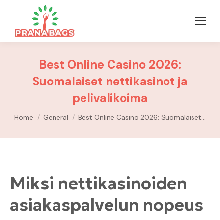
Best Online Casino 2026:
Suomalaiset nettikasinot ja
pelivalikoima
You are here:
Home
General
Best Online Casino 2026: Suomalaiset…
Miksi nettikasinoiden
asiakaspalvelun nopeus