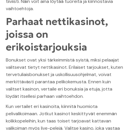
tiiviisti. Näin voit aina löytää tuoreita ja kiinnostavia
vaihtoehtoja.
Parhaat nettikasinot,
joissa on
erikoistarjouksia
Bonukset ovat yksi tärkeimmistä syistä, miksi pelaajat
valitsevat tietyt nettikasinot. Erilaiset tarjoukset, kuten
tervetuliaisbonukset ja uskollisuusohjelmat, voivat
merkittävästi parantaa pelikokemusta. Ennen kuin
valitset kasinon, vertaile eri bonuksia ja etuja, jotta
löydät itsellesi parhaan vaihtoehdon.
Kun vertailet eri kasinoita, kiinnitä huomiota
pelivalikoimaan. Jotkut kasinot keskittyvät enemmän
kolikkopeleihin, kun taas toiset tarjoavat kattavan
valikoiman myös live-pelejä. Valitse kasino, joka vastaa