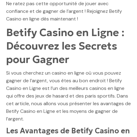
Ne ratez pas cette opportunité de jouer avec
confiance et de gagner de l’argent ! Rejoignez Betify
Casino en ligne dès maintenant !
Betify Casino en Ligne :
Découvrez les Secrets
pour Gagner
Si vous cherchez un casino en ligne où vous pouvez
gagner de l’argent, vous êtes au bon endroit ! Betify
Casino en Ligne est l’un des meilleurs casinos en ligne
qui offre des jeux de hasard et des paris sportifs. Dans
cet article, nous allons vous présenter les avantages de
Betify Casino en Ligne et les moyens de gagner de
l’argent.
Les Avantages de Betify Casino en