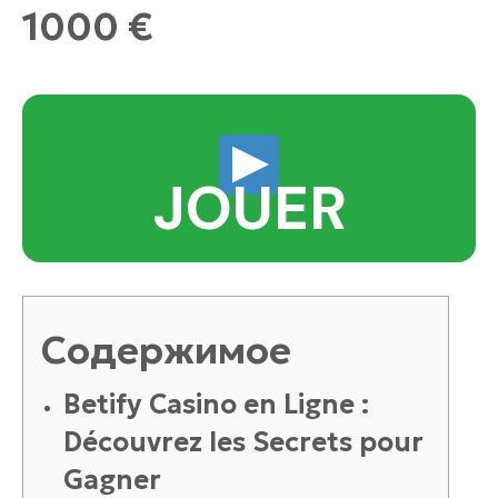
1000 €
JOUER
Содержимое
Betify Casino en Ligne :
Découvrez les Secrets pour
Gagner