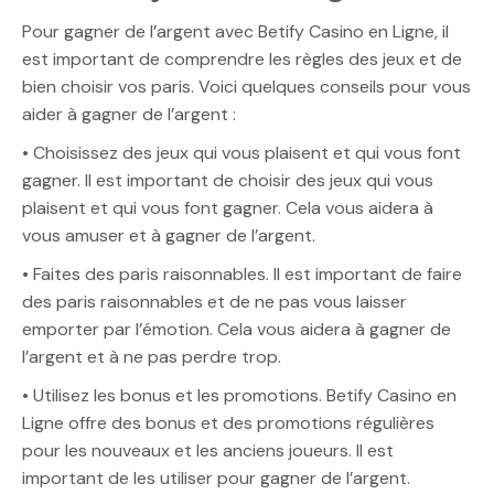
Pour gagner de l’argent avec Betify Casino en Ligne, il
est important de comprendre les règles des jeux et de
bien choisir vos paris. Voici quelques conseils pour vous
aider à gagner de l’argent :
• Choisissez des jeux qui vous plaisent et qui vous font
gagner. Il est important de choisir des jeux qui vous
plaisent et qui vous font gagner. Cela vous aidera à
vous amuser et à gagner de l’argent.
• Faites des paris raisonnables. Il est important de faire
des paris raisonnables et de ne pas vous laisser
emporter par l’émotion. Cela vous aidera à gagner de
l’argent et à ne pas perdre trop.
• Utilisez les bonus et les promotions. Betify Casino en
Ligne offre des bonus et des promotions régulières
pour les nouveaux et les anciens joueurs. Il est
important de les utiliser pour gagner de l’argent.