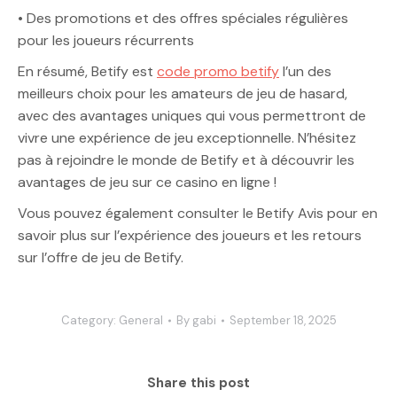
• Des promotions et des offres spéciales régulières
pour les joueurs récurrents
En résumé, Betify est
code promo betify
l’un des
meilleurs choix pour les amateurs de jeu de hasard,
avec des avantages uniques qui vous permettront de
vivre une expérience de jeu exceptionnelle. N’hésitez
pas à rejoindre le monde de Betify et à découvrir les
avantages de jeu sur ce casino en ligne !
Vous pouvez également consulter le Betify Avis pour en
savoir plus sur l’expérience des joueurs et les retours
sur l’offre de jeu de Betify.
Category:
General
By
gabi
September 18, 2025
Share this post