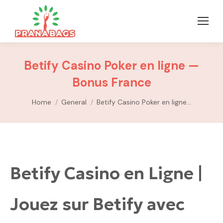
Betify Casino Poker en ligne —
Bonus France
You are here:
Home
General
Betify Casino Poker en ligne…
Betify Casino en Ligne |
Jouez sur Betify avec