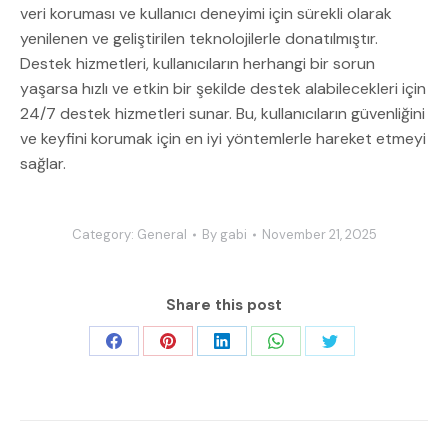
veri koruması ve kullanıcı deneyimi için sürekli olarak
yenilenen ve geliştirilen teknolojilerle donatılmıştır.
Destek hizmetleri, kullanıcıların herhangi bir sorun
yaşarsa hızlı ve etkin bir şekilde destek alabilecekleri için
24/7 destek hizmetleri sunar. Bu, kullanıcıların güvenliğini
ve keyfini korumak için en iyi yöntemlerle hareket etmeyi
sağlar.
Category:
General
By
gabi
November 21, 2025
Share this post
Share
Share
Share
Share
Share
on
on
on
on
on
Facebook
Pinterest
LinkedIn
WhatsApp
Twitter
Post