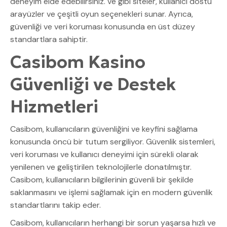
deneyim elde edebilirsiniz. ve gibi siteler, kullanıcı dostu
arayüzler ve çeşitli oyun seçenekleri sunar. Ayrıca,
güvenliği ve veri koruması konusunda en üst düzey
standartlara sahiptir.
Casibom Kasino
Güvenliği ve Destek
Hizmetleri
Casibom, kullanıcıların güvenliğini ve keyfini sağlama
konusunda öncü bir tutum sergiliyor. Güvenlik sistemleri,
veri koruması ve kullanıcı deneyimi için sürekli olarak
yenilenen ve geliştirilen teknolojilerle donatılmıştır.
Casibom, kullanıcıların bilgilerinin güvenli bir şekilde
saklanmasını ve işlemi sağlamak için en modern güvenlik
standartlarını takip eder.
Casibom, kullanıcıların herhangi bir sorun yaşarsa hızlı ve