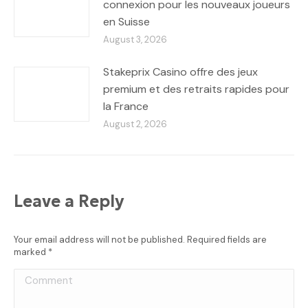
connexion pour les nouveaux joueurs
en Suisse
August 3, 2026
Stakeprix Casino offre des jeux
premium et des retraits rapides pour
la France
August 2, 2026
Leave a Reply
Your email address will not be published. Required fields are
marked
*
Comment