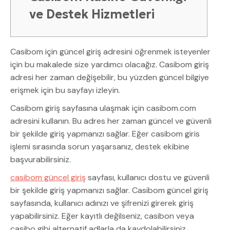
ve Destek Hizmetleri
Casibom için güncel giriş adresini öğrenmek isteyenler
için bu makalede size yardımcı olacağız. Casibom giriş
adresi her zaman değişebilir, bu yüzden güncel bilgiye
erişmek için bu sayfayı izleyin.
Casibom giriş sayfasına ulaşmak için casibom.com
adresini kullanın. Bu adres her zaman güncel ve güvenli
bir şekilde giriş yapmanızı sağlar. Eğer casibom giris
işlemi sırasında sorun yaşarsanız, destek ekibine
başvurabilirsiniz.
casibom güncel giriş
sayfası, kullanıcı dostu ve güvenli
bir şekilde giriş yapmanızı sağlar. Casibom güncel giriş
sayfasında, kullanıcı adınızı ve şifrenizi girerek giriş
yapabilirsiniz. Eğer kayıtlı değilseniz, casibon veya
casibo gibi alternatif adlarla da kaydolabilirsiniz.