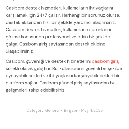
Casibom destek hizmetleri, kullanıcıların ihtiyaçlarını
karşılamak için 24/7 çalışır. Herhangi bir sorunuz olursa,
destek ekibinden hızlı bir şekilde yardımcı alabilirsiniz.
Casibom destek hizmetleri, kullanıcıların sorunlarını
çözme konusunda profesyonel ve etkin bir şekilde
çalışır. Casibom giriş sayfasından destek ekibine
ulaşabilirsiniz.
Casibom, güvenliği ve destek hizmetlerini
casibom.giriş
sürekli olarak geliştirir. Bu, kullanıcıların güvenli bir şekilde
oynayabilecekleri ve ihtiyaçlarını karşılayabilecekleri bir
platform sağlar. Casibom güncel giriş sayfasından bu
gelişmeleri takip edebilirsiniz.
Category:
General
By
gabi
May 4, 2025