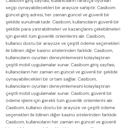
Casibom giriş sayfası, kullanıcıların rahatça oyunları
seçip oynayabilecekleri bir arayüze sahiptir. Casibom
güncel giriş adresi, her zaman güncel ve güvenli bir
şekilde sunulmaktadır. Casibom, kullanıcıların güvenli bir
şekilde para yatırabilmeleri ve kazançlarını çekebilmeleri
için gerekli tüm güvenlik önlemlerini alır. Casibom,
kullanıcı dostu bir arayüze ve çeşitli ödeme seçenekleri
ile bilinen diğer kasino sitelerinden farklıdır. Casibom,
kullanıcıların oyunları deneyimlemesini kolaylaştıran
çeşitli mobil uygulamalar sunar. Casibom giriş sayfası,
kullanıcıların her zaman en güncel ve güvenli bir şekilde
oynayabilecekleri bir ortam sağlar. Casibom,
kullanıcıların oyunları deneyimlemesini kolaylaştıran
çeşitli mobil uygulamalar sunar. Casibom, güvenli bir
ödeme işlemi için gerekli tüm güvenlik önlemlerini alır.
Casibom, kullanıcı dostu bir arayüze ve çeşitli ödeme
seçenekleri ile bilinen diğer kasino sitelerinden farklıdır.
Casibom, kullanıcıların her zaman en güncel ve güvenli