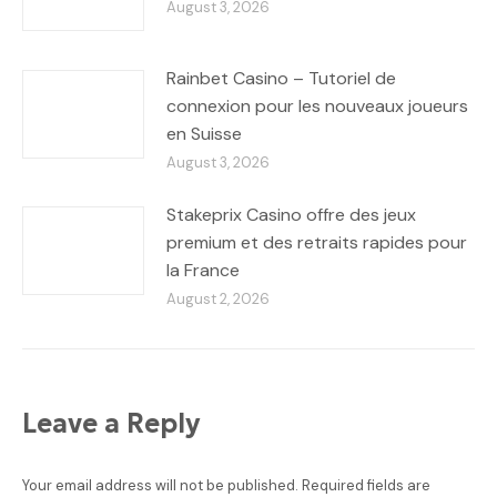
August 3, 2026
Rainbet Casino – Tutoriel de
connexion pour les nouveaux joueurs
en Suisse
August 3, 2026
Stakeprix Casino offre des jeux
premium et des retraits rapides pour
la France
August 2, 2026
Leave a Reply
Your email address will not be published. Required fields are