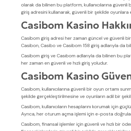
olarak da bilinen bu platform, kullanıcılarına güvenli
giriş adresini kullanarak, güvenli bir şekilde oyunlara er
Casibom Kasino Hakkın
Casibom giriş adresi her zaman güncel ve güvenli bir 
Casibon, Casibo ve Casibom 158 giriş adlarıyla da bili
Casibom giriş ve Casıbom adlarıyla da bilinen bu plat
her zaman en güvenli ve hızlı giriş yoludur.
Casibom Kasino Güvenl
Casibom, kullanıcılarına güvenli bir oyun ortamı sunmay
şekilde gerçekleştirilmesine ve oyunların adil bir şe
Casibom, kullanıcıların hesaplarını korumak için güçlü şi
Ayrıca, her oturum açma işlemi için e-posta doğrula
Casibom, finansal işlemler için güvenli ve hızlı bir ödem