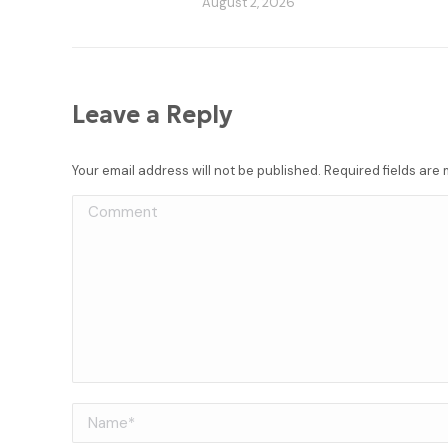
August 2, 2026
Leave a Reply
Your email address will not be published. Required fields ar
Comment
Name *