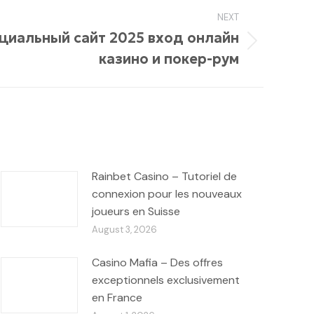
NEXT
циальный сайт 2025 вход онлайн
казино и покер-рум
Rainbet Casino – Tutoriel de
connexion pour les nouveaux
joueurs en Suisse
August 3, 2026
Casino Mafia – Des offres
exceptionnels exclusivement
en France