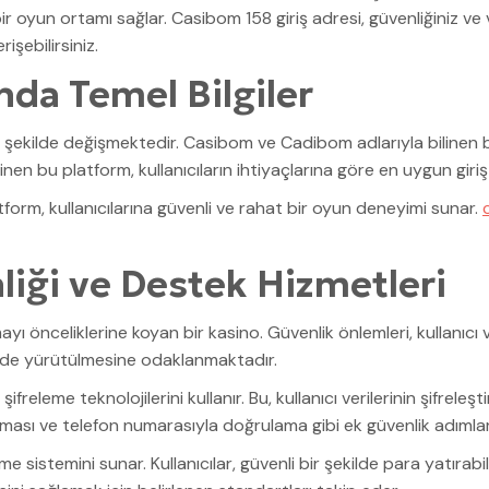
 bir oyun ortamı sağlar. Casibom 158 giriş adresi, güvenliğiniz v
işebilirsiniz.
da Temel Bilgiler
şekilde değişmektedir. Casibom ve Cadibom adlarıyla bilinen bu 
nen bu platform, kullanıcıların ihtiyaçlarına göre en uygun giri
form, kullanıcılarına güvenli ve rahat bir oyun deneyimi sunar.
iği ve Destek Hizmetleri
ı önceliklerine koyan bir kasino. Güvenlik önlemleri, kullanıcı v
kilde yürütülmesine odaklanmaktadır.
freleme teknolojilerini kullanır. Bu, kullanıcı verilerinin şifreleş
ması ve telefon numarasıyla doğrulama gibi ek güvenlik adımlar
e sistemini sunar. Kullanıcılar, güvenli bir şekilde para yatırabili