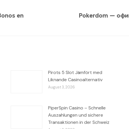
Bonos en
Pokerdom — офи
Next
post:
Pirots 5 Slot Jämfört med
Liknande Casinoalternativ
August 3, 2026
PiperSpin Casino – Schnelle
Auszahlungen und sichere
Transaktionen in der Schweiz