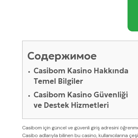
Содержимое
Casibom Kasino Hakkında
Temel Bilgiler
Casibom Kasino Güvenliği
ve Destek Hizmetleri
Casibom için güncel ve güvenli giriş adresini öğrenm
Casibo adlarıyla bilinen bu casino, kullanıcılarına çe