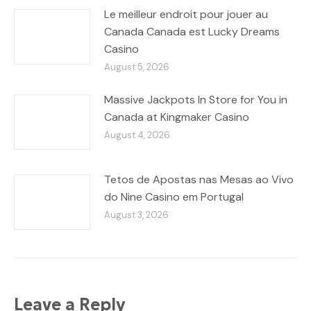
Le meilleur endroit pour jouer au
Canada Canada est Lucky Dreams
Casino
August 5, 2026
Massive Jackpots In Store for You in
Canada at Kingmaker Casino
August 4, 2026
Tetos de Apostas nas Mesas ao Vivo
do Nine Casino em Portugal
August 3, 2026
Leave a Reply