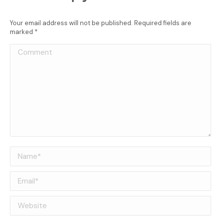
Your email address will not be published. Required fields are
marked
*
Comment
Name *
Email *
Website