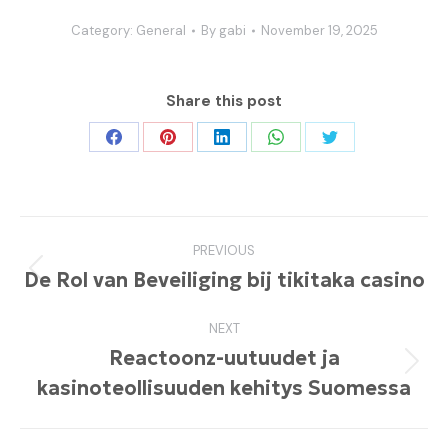
Category:
General
By
gabi
November 19, 2025
Share this post
Share
Share
Share
Share
Share
on
on
on
on
on
Facebook
Pinterest
LinkedIn
WhatsApp
Twitter
Post
PREVIOUS
navigation
De Rol van Beveiliging bij tikitaka casino
Previous
post:
NEXT
Reactoonz-uutuudet ja
Next
kasinoteollisuuden kehitys Suomessa
post: