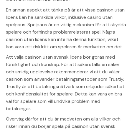
En annan aspekt att tänka på är att vissa casinon utan
licens kan ha särskilda villkor, inklusive casino utan
spelpaus. Spelpaus är en viktig mekanism för att skydda
spelare och förhindra problemrelaterat spel. Några
casinon utan licens kan inte ha denna funktion, vilket
kan vara ett riskfritt om spelaren är medveten om det.
Att välja casinon utan svensk licens bör göras med
försiktighet och kunskap. För att säkerställa en säker
och smidig upplevelse rekommenderar vi att du väljer
casinon som använder betalningsmetoder som Trustly.
Trustly är ett betalningsnätverk som erbjuder säkerhet
och konfidensialitet för spelare. Detta kan vara en bra
val för spelare som vill undvika problem med
betalningar.
Överväg därför att du är medveten om alla villkor och
risker innan du börjar spela på casinon utan svensk