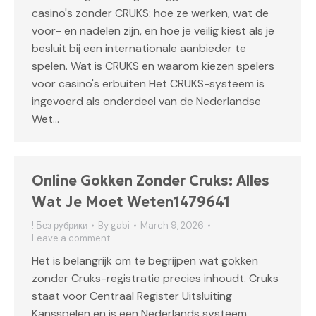
casino's zonder CRUKS: hoe ze werken, wat de
voor- en nadelen zijn, en hoe je veilig kiest als je
besluit bij een internationale aanbieder te
spelen. Wat is CRUKS en waarom kiezen spelers
voor casino's erbuiten Het CRUKS-systeem is
ingevoerd als onderdeel van de Nederlandse
Wet…
Online Gokken Zonder Cruks: Alles
Wat Je Moet Weten1479641
! Без рубрики
By
gabi
March 9, 2026
Leave a comment
Het is belangrijk om te begrijpen wat gokken
zonder Cruks-registratie precies inhoudt. Cruks
staat voor Centraal Register Uitsluiting
Kansspelen en is een Nederlands systeem