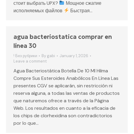
стоит выбрать UPX?
Мощное сжатие
исполняемых файлов
Быстрая…
agua bacteriostatica comprar en
línea 30
! Без рубрики
By
gabi
January 1, 2026
Leave a comment
Agua Bacteriostática Botella De 10 Ml Hilma
Compre Sus Esteroides Anabólicos En Línea Las
presentes CGV se aplicarán, sin restricción ni
reserva alguna, a todas las ventas de productos
que naturemos ofrece a través de la Página
Web. Los resultados en cuanto a la eficacia de
los chips de clorhexidina son contradictorios
por lo que…