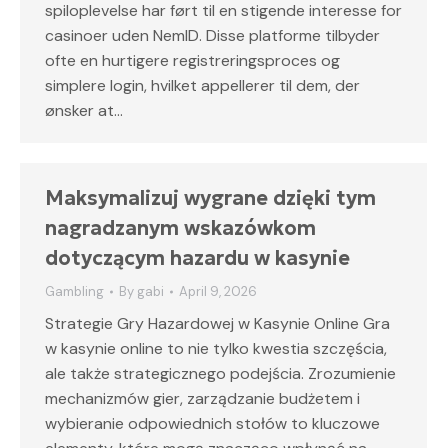
spiloplevelse har ført til en stigende interesse for
casinoer uden NemID. Disse platforme tilbyder
ofte en hurtigere registreringsproces og
simplere login, hvilket appellerer til dem, der
ønsker at…
Maksymalizuj wygrane dzięki tym
nagradzanym wskazówkom
dotyczącym hazardu w kasynie
Gambling
By
gabi
April 9, 2026
Strategie Gry Hazardowej w Kasynie Online Gra
w kasynie online to nie tylko kwestia szczęścia,
ale także strategicznego podejścia. Zrozumienie
mechanizmów gier, zarządzanie budżetem i
wybieranie odpowiednich stołów to kluczowe