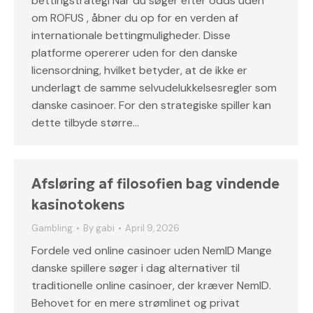
bettingstrategi Når du søger efter odds uden
om ROFUS , åbner du op for en verden af
internationale bettingmuligheder. Disse
platforme opererer uden for den danske
licensordning, hvilket betyder, at de ikke er
underlagt de samme selvudelukkelsesregler som
danske casinoer. For den strategiske spiller kan
dette tilbyde større…
Afsløring af filosofien bag vindende
kasinotokens
Gambling
By
gabi
April 9, 2026
Fordele ved online casinoer uden NemID Mange
danske spillere søger i dag alternativer til
traditionelle online casinoer, der kræver NemID.
Behovet for en mere strømlinet og privat