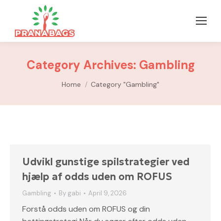
Category Archives:
Gambling
You are here:
Home
Category "Gambling"
Udvikl gunstige spilstrategier ved
hjælp af odds uden om ROFUS
Gambling
By
gabi
April 9, 2026
Forstå odds uden om ROFUS og din