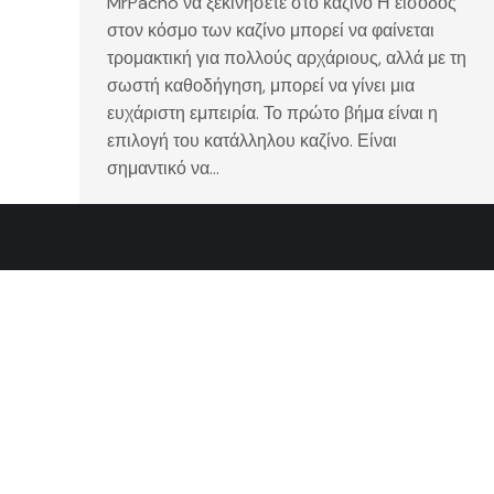
MrPacho να ξεκινήσετε στο καζίνο Η είσοδος
στον κόσμο των καζίνο μπορεί να φαίνεται
τρομακτική για πολλούς αρχάριους, αλλά με τη
σωστή καθοδήγηση, μπορεί να γίνει μια
ευχάριστη εμπειρία. Το πρώτο βήμα είναι η
επιλογή του κατάλληλου καζίνο. Είναι
σημαντικό να…