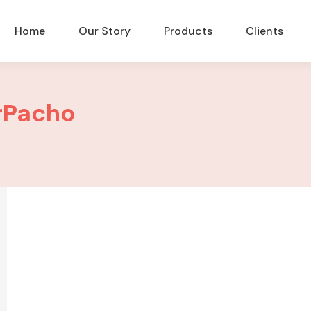
Home
Our Story
Products
Clients
rPacho