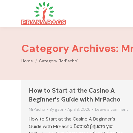
Category Archives:
M
You are here:
Home
Category "MrPacho"
How to Start at the Casino A
Beginner's Guide with MrPacho
MrPacho
By
gabi
April 9, 2026
Leave a comment
How to Start at the Casino A Beginner's
Guide with MrPacho Βασικά βήματα για