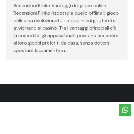
Recensioni Plinko Vantaggi del gioco online
Recensioni Plinko rispetto a quello offline Il gioco
online ha rivoluzionato il modo in cui gli utenti si
avvicinano ai casinò. Tra i vantaggi principali c’è
la comodità: gli appassionati possono accedere
ai loro giochi preferiti da casa, senza doversi
spostare fisicamente in…