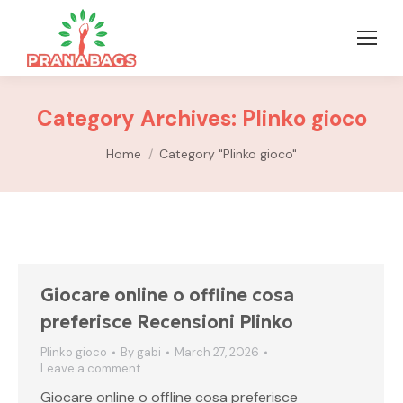
Category Archives:
Plinko gioco
You are here:
Home
Category "Plinko gioco"
Giocare online o offline cosa
preferisce Recensioni Plinko
Plinko gioco
By
gabi
March 27, 2026
Leave a comment
Giocare online o offline cosa preferisce