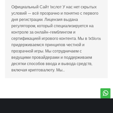
Официальный Сайт 1хслот У нас нет скрытых
условий — всё прозрачно и понятно с первого
дня регистрации. Лицензия выдана
регулятором, который специализируется на
контроле за онлайн-гемблингом и
сертификацией игрового контента. Мы в 1хSlots
придерживаемся принципов честной и
прозрачной игры. Мы сотрудничаем с
ведущими провайдерами и поддерживаем
десятки способов ввода и вывода средств,
включая криптовалюту. Мы…