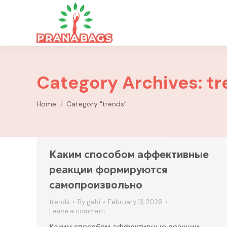
Category Archives:
tr
You are here:
Home
Category "trends"
Каким способом аффективные
реакции формируются
самопроизвольно
trends
By
gabi
February 13, 2026
Leave a comment